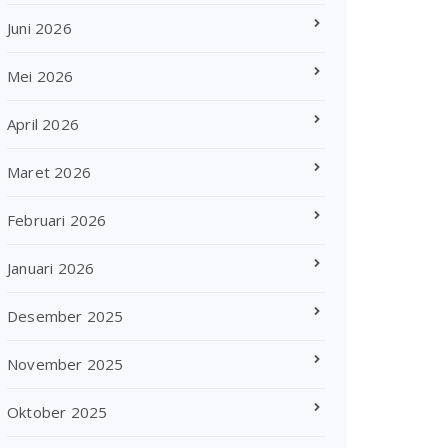
Juni 2026
Mei 2026
April 2026
Maret 2026
Februari 2026
Januari 2026
Desember 2025
November 2025
Oktober 2025