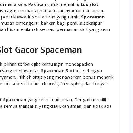
di mana saja. Pastikan untuk memilih
situs slot
nya agar permainanmu semakin nyaman dan aman.
 perlu khawatir soal aturan yang rumit.
Spaceman
udah dimengerti, bahkan bagi pemula sekalipun.
h bisa menikmati sensasi permainan slot yang seru
 Slot Gacor Spaceman
h pilihan terbaik jika kamu ingin mendapatkan
ya yang menawarkan
Spaceman Slot
ini, sehingga
nyaman. Pilihlah situs yang menawarkan bonus menarik
sar, seperti bonus deposit, free spins, dan banyak
lot Spaceman
yang resmi dan aman. Dengan memilih
 semua transaksi yang dilakukan aman, dan tidak ada