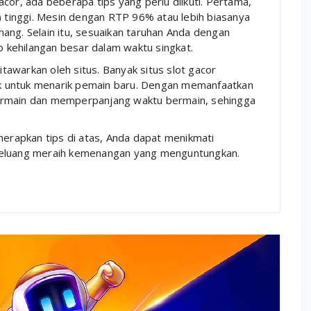
cor, ada beberapa tips yang perlu diikuti. Pertama,
) tinggi. Mesin dengan RTP 96% atau lebih biasanya
ang. Selain itu, sesuaikan taruhan Anda dengan
ko kehilangan besar dalam waktu singkat.
awarkan oleh situs. Banyak situs slot gacor
k untuk menarik pemain baru. Dengan memanfaatkan
ermain dan memperpanjang waktu bermain, sehingga
rapkan tips di atas, Anda dapat menikmati
peluang meraih kemenangan yang menguntungkan.