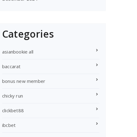
Categories
asianbookie all
baccarat
bonus new member
chicky run
clickbet88
ibcbet