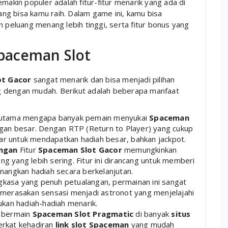
makin populer adalah fitur-fitur menarik yang ada di
ng bisa kamu raih. Dalam game ini, kamu bisa
eluang menang lebih tinggi, serta fitur bonus yang
paceman Slot
ot Gacor
sangat menarik dan bisa menjadi pilihan
g dengan mudah. Berikut adalah beberapa manfaat
n utama mengapa banyak pemain menyukai
Spaceman
an besar. Dengan RTP (Return to Player) yang cukup
sar untuk mendapatkan hadiah besar, bahkan jackpot.
ngan
Fitur
Spaceman Slot Gacor
memungkinkan
yang lebih sering. Fitur ini dirancang untuk memberi
nangkan hadiah secara berkelanjutan.
kasa yang penuh petualangan, permainan ini sangat
merasakan sensasi menjadi astronot yang menjelajahi
kan hadiah-hadiah menarik.
 bermain
Spaceman Slot Pragmatic
di banyak
situs
erkat kehadiran
link slot Spaceman
yang mudah