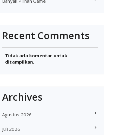
Banyak Pilihan Game
Recent Comments
Tidak ada komentar untuk
ditampilkan.
Archives
Agustus 2026
Juli 2026