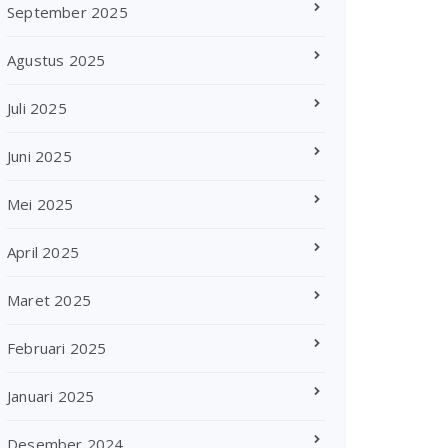
September 2025
Agustus 2025
Juli 2025
Juni 2025
Mei 2025
April 2025
Maret 2025
Februari 2025
Januari 2025
Desember 2024