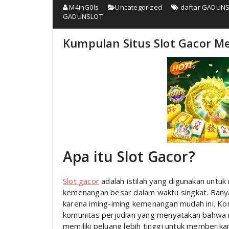
M4inG0ls
Uncategorized
daftar GADUN
GADUNSLOT
Kumpulan Situs Slot Gacor M
Apa itu Slot Gacor?
Slot gacor
adalah istilah yang digunakan unt
kemenangan besar dalam waktu singkat. Banya
karena iming-iming kemenangan mudah ini. Kons
komunitas perjudian yang menyatakan bahwa m
memiliki peluang lebih tinggi untuk memberikan