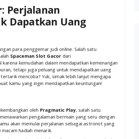
: Perjalanan
k Dapatkan Uang
angan para penggemar judi online. Salah satu
dalah
Spaceman Slot Gacor
dari
nal karena kemudahan dalam mendapatkan kemenangan
uran, tetapi juga peluang untuk mendapatkan uang
ertarik mencoba? Yuk, simak lebih lanjut mengapa
 buat kamu yang ingin mendapatkan keuntungan!
dikembangkan oleh
Pragmatic Play
, salah satu
i menawarkan pengalaman bermain yang seru dengan
kamu akan memulai perjalanan sebagai astronot yang
i macam hadiah menarik.