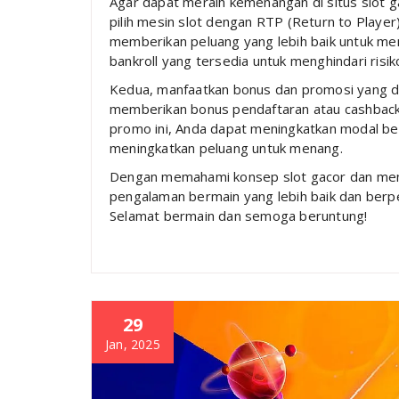
Agar dapat meraih kemenangan di situs slot ga
pilih mesin slot dengan RTP (Return to Player
memberikan peluang yang lebih baik untuk men
bankroll yang tersedia untuk menghindari risi
Kedua, manfaatkan bonus dan promosi yang dit
memberikan bonus pendaftaran atau cashbac
promo ini, Anda dapat meningkatkan modal b
meningkatkan peluang untuk menang.
Dengan memahami konsep slot gacor dan mene
pengalaman bermain yang lebih baik dan ber
Selamat bermain dan semoga beruntung!
29
Jan, 2025