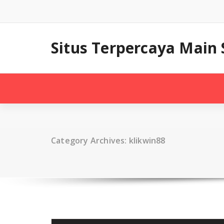
Skip
to
content
Situs Terpercaya Main S
Category Archives: klikwin88