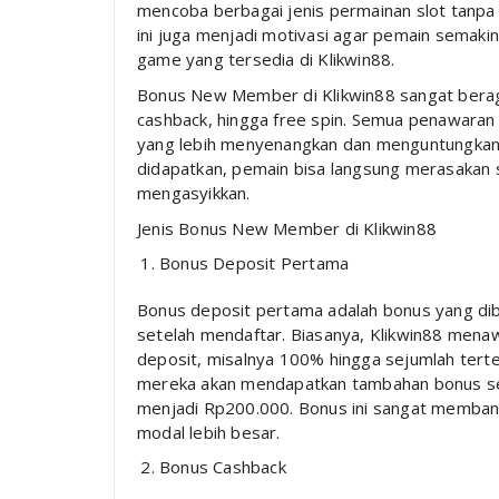
mencoba berbagai jenis permainan slot tanpa h
ini juga menjadi motivasi agar pemain semakin
game yang tersedia di Klikwin88.
Bonus New Member di Klikwin88 sangat berag
cashback, hingga free spin. Semua penawaran
yang lebih menyenangkan dan menguntungkan
didapatkan, pemain bisa langsung merasakan s
mengasyikkan.
Jenis Bonus New Member di Klikwin88
Bonus Deposit Pertama
Bonus deposit pertama adalah bonus yang dib
setelah mendaftar. Biasanya, Klikwin88 mena
deposit, misalnya 100% hingga sejumlah terten
mereka akan mendapatkan tambahan bonus se
menjadi Rp200.000. Bonus ini sangat memban
modal lebih besar.
Bonus Cashback