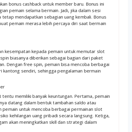
akan bonus cashback untuk member baru. Bonus ini
an pemain selama bermain. Jadi, jika dalam sesi
a tetap mendapatkan sebagian uang kembali. Bonus
at pemain merasa lebih percaya diri saat bermain
an kesempatan kepada pemain untuk memutar slot
 spin biasanya diberikan sebagai bagian dari paket
n. Dengan free spin, pemain bisa mencoba berbagai
ri kantong sendiri, sehingga pengalaman bermain
er
tentu memiliki banyak keuntungan. Pertama, pemain
anya datang dalam bentuk tambahan saldo atau
an pemain untuk mencoba berbagai permainan slot
iko kehilangan uang pribadi secara langsung. Ketiga,
am akan meningkatkan skill dan strategi dalam