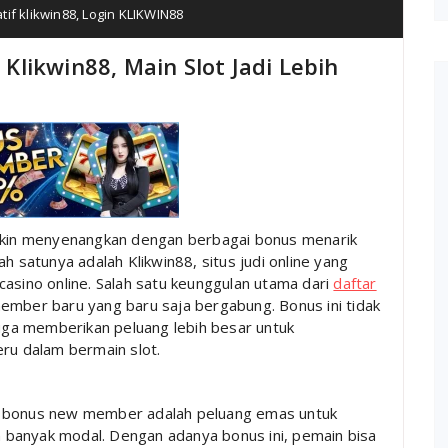
atif klikwin88
,
Login KLIKWIN88
likwin88, Main Slot Jadi Lebih
makin menyenangkan dengan berbagai bonus menarik
h satunya adalah Klikwin88, situs judi online yang
casino online. Salah satu keunggulan utama dari
daftar
mber baru yang baru saja bergabung. Bonus ini tidak
ga memberikan peluang lebih besar untuk
u dalam bermain slot.
u bonus new member adalah peluang emas untuk
banyak modal. Dengan adanya bonus ini, pemain bisa