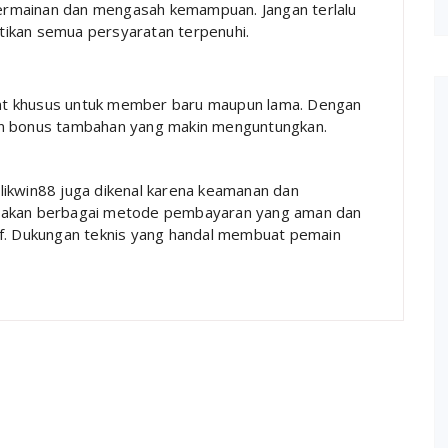
ermainan dan mengasah kemampuan. Jangan terlalu
ikan semua persyaratan terpenuhi.
nt khusus untuk member baru maupun lama. Dengan
an bonus tambahan yang makin menguntungkan.
likwin88 juga dikenal karena keamanan dan
diakan berbagai metode pembayaran yang aman dan
if. Dukungan teknis yang handal membuat pemain