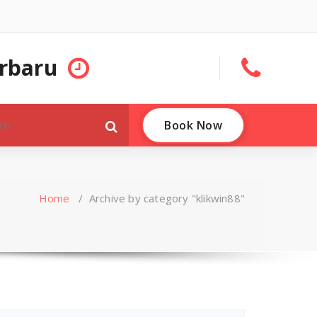
erbaru
Book Now
Home
/
Archive by category "klikwin88"