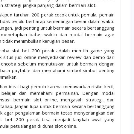
 strategi jangka panjang dalam bermain slot.
skipun taruhan 200 perak cocok untuk pemula, pemain
 tidak terlalu berharap kemenangan besar dalam waktu
ngan, jadi penting untuk bermain secara bertanggung
uk menetapkan batas waktu dan modal bermain agar
tidak menimbulkan kerugian besar.
coba slot bet 200 perak adalah memilih game yang
k situs judi online menyediakan review dan demo dari
 mencoba sebelum memutuskan untuk bermain dengan
membaca paytable dan memahami simbol-simbol penting
imalkan.
ihan ideal bagi pemula karena menawarkan risiko kecil,
m belajar dan memahami permainan. Dengan modal
nsasi bermain slot online, mengasah strategi, dan
ahap. Jangan lupa untuk bermain secara bertanggung
aik agar pengalaman bermain tetap menyenangkan dan
t bet 200 perak bisa menjadi langkah awal yang
i petualangan di dunia slot online.