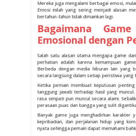
Mereka juga mengalami berbagai emosi, mulai 
Emosi inilah yang sering menjadi alasan 
bertahun-tahun tidak dimainkan lagi.
Bagaimana Game
Emosional dengan P
Salah satu alasan utama mengapa game dan 
perhatian adalah karena kemampuan game
Berbeda dengan media hiburan lain yang be
secara langsung dalam setiap peristiwa yang t
Ketika pemain membuat keputusan penting 
tanggung jawab terhadap hasil yang muncul. 
rasa simpati pun muncul secara alami. Sebali
perasaan puas dan bangga yang sulit digantika
Banyak game juga menghadirkan karakter y
kepribadian, dan perjalanan hidup yang kompl
nyata sehingga pemain dapat memahami bahk