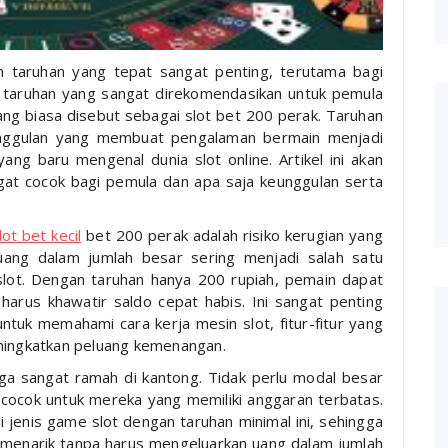
an taruhan yang tepat sangat penting, terutama bagi
n taruhan yang sangat direkomendasikan untuk pemula
ang biasa disebut sebagai slot bet 200 perak. Taruhan
unggulan yang membuat pengalaman bermain menjadi
g baru mengenal dunia slot online. Artikel ini akan
t cocok bagi pemula dan apa saja keunggulan serta
lot bet kecil
bet 200 perak adalah risiko kerugian yang
n uang dalam jumlah besar sering menjadi salah satu
ot. Dengan taruhan hanya 200 rupiah, pemain dapat
arus khawatir saldo cepat habis. Ini sangat penting
tuk memahami cara kerja mesin slot, fitur-fitur yang
eningkatkan peluang kemenangan.
 juga sangat ramah di kantong. Tidak perlu modal besar
 cocok untuk mereka yang memiliki anggaran terbatas.
i jenis game slot dengan taruhan minimal ini, sehingga
r menarik tanpa harus mengeluarkan uang dalam jumlah