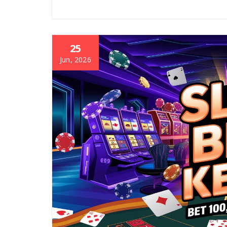
25
Jun, 2026