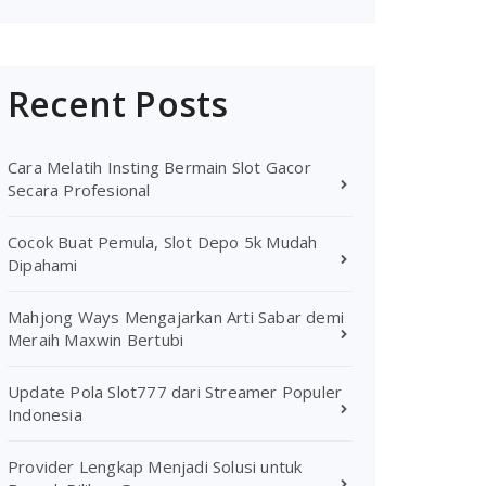
Recent Posts
Cara Melatih Insting Bermain Slot Gacor
Secara Profesional
Cocok Buat Pemula, Slot Depo 5k Mudah
Dipahami
Mahjong Ways Mengajarkan Arti Sabar demi
Meraih Maxwin Bertubi
Update Pola Slot777 dari Streamer Populer
Indonesia
Provider Lengkap Menjadi Solusi untuk