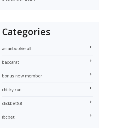
Categories
asianbookie all
baccarat
bonus new member
chicky run
clickbet88
ibcbet