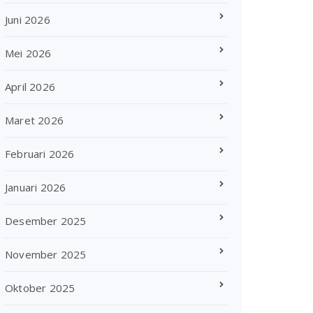
Juni 2026
Mei 2026
April 2026
Maret 2026
Februari 2026
Januari 2026
Desember 2025
November 2025
Oktober 2025