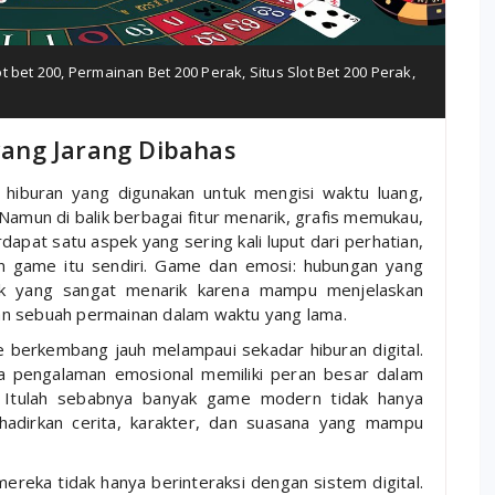
ot bet 200
,
Permainan Bet 200 Perak
,
Situs Slot Bet 200 Perak
,
ang Jarang Dibahas
hiburan yang digunakan untuk mengisi waktu luang,
Namun di balik berbagai fitur menarik, grafis memukau,
pat satu aspek yang sering kali luput dari perhatian,
n game itu sendiri. Game dan emosi: hubungan yang
ik yang sangat menarik karena mampu menjelaskan
an sebuah permainan dalam waktu yang lama.
e berkembang jauh melampaui sekadar hiburan digital.
pengalaman emosional memiliki peran besar dalam
 Itulah sebabnya banyak game modern tidak hanya
hadirkan cerita, karakter, dan suasana yang mampu
eka tidak hanya berinteraksi dengan sistem digital.