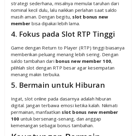
strategi sederhana, misalnya memulai taruhan dari
nominal kecil dulu, lalu naikkan perlahan saat saldo
masih aman. Dengan begitu,
slot bonus new
member
bisa dipakai lebih lama.
4. Fokus pada Slot RTP Tinggi
Game dengan Return to Player (RTP) tinggi biasanya
memberikan peluang menang lebih sering. Dengan
saldo tambahan dari
bonus new member 100
,
pilihlah slot dengan RTP besar agar kesempatan
menang makin terbuka.
5. Bermain untuk Hiburan
Ingat, slot online pada dasarnya adalah hiburan
digital. Jangan terbawa emosi ketika kalah. Nikmati
permainan, manfaatkan
slot bonus new member
100
untuk bersenang-senang, dan anggap
kemenangan sebagai bonus tambahan.