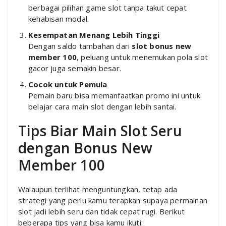
berbagai pilihan game slot tanpa takut cepat
kehabisan modal.
Kesempatan Menang Lebih Tinggi
Dengan saldo tambahan dari
slot bonus new
member 100
, peluang untuk menemukan pola slot
gacor juga semakin besar.
Cocok untuk Pemula
Pemain baru bisa memanfaatkan promo ini untuk
belajar cara main slot dengan lebih santai.
Tips Biar Main Slot Seru
dengan Bonus New
Member 100
Walaupun terlihat menguntungkan, tetap ada
strategi yang perlu kamu terapkan supaya permainan
slot jadi lebih seru dan tidak cepat rugi. Berikut
beberapa tips yang bisa kamu ikuti: