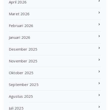
April 2026
Maret 2026
Februari 2026
Januari 2026
Desember 2025
November 2025
Oktober 2025
September 2025
Agustus 2025
Juli 2025