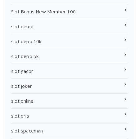
Slot Bonus New Member 100
slot demo
slot depo 10k
slot depo 5k
slot gacor
slot joker
slot online
slot qris
slot spaceman