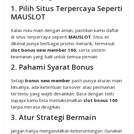
1. Pilih Situs Terpercaya Seperti
MAUSLOT
Kalau mau main dengan aman, pastikan kamu daftar
di situs terpercaya seperti
MAUSLOT
. Situs ini
dikenal punya berbagai promo menarik, termasuk
slot bonus new member 100
, serta sistem
keamanan yang baik untuk semua pemain.
2. Pahami Syarat Bonus
Setiap
bonus new member
pasti punya aturan main.
Misalnya, ada ketentuan turnover atau permainan
tertentu yang wajib dimainkan. Baca dengan teliti
supaya kamu bisa memaksimalkan
slot bonus 100
tanpa merasa dirugikan.
3. Atur Strategi Bermain
Jangan hanya mengandalkan keberuntungan. Gunakan