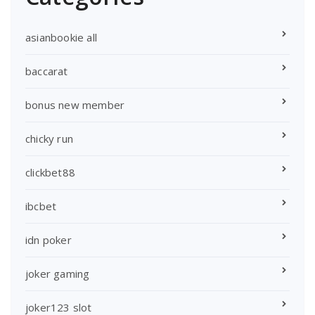
asianbookie all
baccarat
bonus new member
chicky run
clickbet88
ibcbet
idn poker
joker gaming
joker123 slot