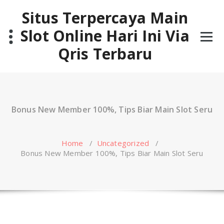
Skip
Situs Terpercaya Main
to
content
Slot Online Hari Ini Via
Qris Terbaru
Bonus New Member 100%, Tips Biar Main Slot Seru
Home
/
Uncategorized
/
Bonus New Member 100%, Tips Biar Main Slot Seru