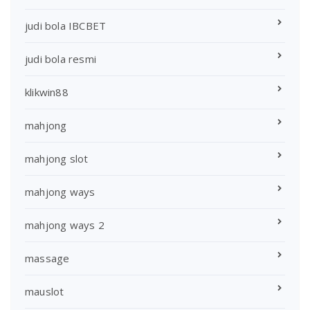
judi bola IBCBET
judi bola resmi
klikwin88
mahjong
mahjong slot
mahjong ways
mahjong ways 2
massage
mauslot