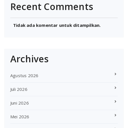
Recent Comments
Tidak ada komentar untuk ditampilkan.
Archives
Agustus 2026
Juli 2026
Juni 2026
Mei 2026