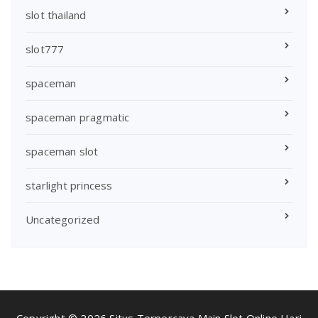
slot thailand
slot777
spaceman
spaceman pragmatic
spaceman slot
starlight princess
Uncategorized