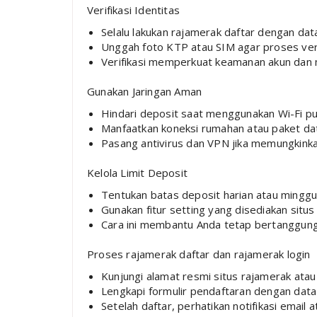
Verifikasi Identitas
Selalu lakukan rajamerak daftar dengan data
Unggah foto KTP atau SIM agar proses veri
Verifikasi memperkuat keamanan akun dan
Gunakan Jaringan Aman
Hindari deposit saat menggunakan Wi-Fi pub
Manfaatkan koneksi rumahan atau paket dat
Pasang antivirus dan VPN jika memungkinka
Kelola Limit Deposit
Tentukan batas deposit harian atau minggu
Gunakan fitur setting yang disediakan situs
Cara ini membantu Anda tetap bertanggun
Proses rajamerak daftar dan rajamerak login
Kunjungi alamat resmi situs rajamerak atau 
Lengkapi formulir pendaftaran dengan data 
Setelah daftar, perhatikan notifikasi email a