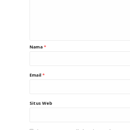
Nama
*
Email
*
Situs Web