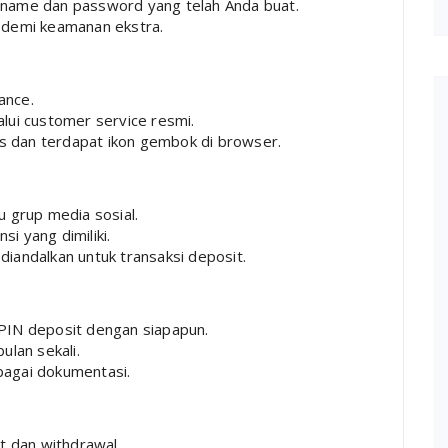
rname dan password yang telah Anda buat.
ia demi keamanan ekstra.
ance.
lalui customer service resmi.
ps dan terdapat ikon gembok di browser.
u grup media sosial.
si yang dimiliki.
iandalkan untuk transaksi deposit.
PIN deposit dengan siapapun.
ulan sekali.
ebagai dokumentasi.
t dan withdrawal.