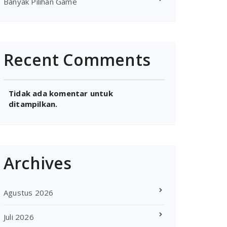
Banyak Pilihan Game
Recent Comments
Tidak ada komentar untuk
ditampilkan.
Archives
Agustus 2026
Juli 2026