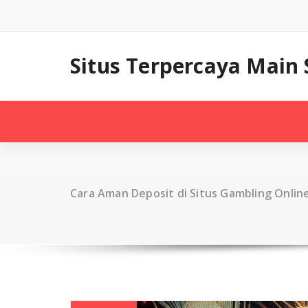
Skip
to
content
Situs Terpercaya Main S
Cara Aman Deposit di Situs Gambling Onlin