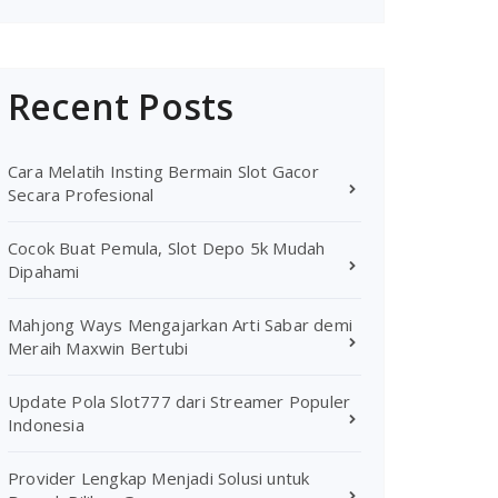
Recent Posts
Cara Melatih Insting Bermain Slot Gacor
Secara Profesional
Cocok Buat Pemula, Slot Depo 5k Mudah
Dipahami
Mahjong Ways Mengajarkan Arti Sabar demi
Meraih Maxwin Bertubi
Update Pola Slot777 dari Streamer Populer
Indonesia
Provider Lengkap Menjadi Solusi untuk