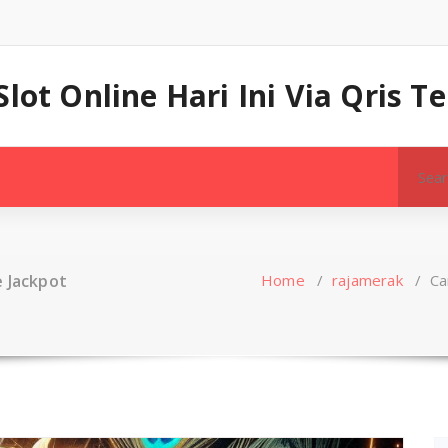
lot Online Hari Ini Via Qris T
Search
for:
e Jackpot
Home
/
rajamerak
/
Ca