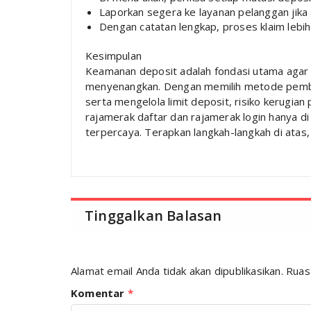
Laporkan segera ke layanan pelanggan jika
Dengan catatan lengkap, proses klaim lebih
Kesimpulan
Keamanan deposit adalah fondasi utama agar 
menyenangkan. Dengan memilih metode pemba
serta mengelola limit deposit, risiko kerugian
rajamerak daftar dan rajamerak login hanya di
terpercaya. Terapkan langkah-langkah di ata
Tinggalkan Balasan
Alamat email Anda tidak akan dipublikasikan.
Ruas
Komentar
*