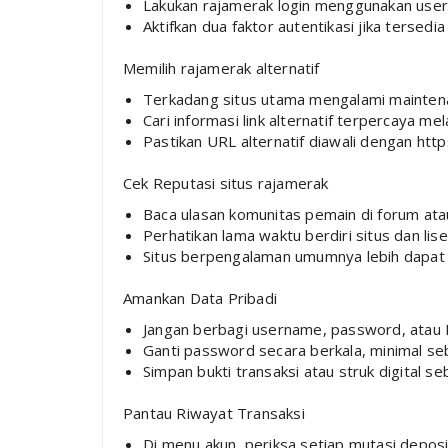
Lakukan rajamerak login menggunakan use
Aktifkan dua faktor autentikasi jika tersed
Memilih rajamerak alternatif
Terkadang situs utama mengalami mainten
Cari informasi link alternatif terpercaya me
Pastikan URL alternatif diawali dengan htt
Cek Reputasi situs rajamerak
Baca ulasan komunitas pemain di forum ata
Perhatikan lama waktu berdiri situs dan lisen
Situs berpengalaman umumnya lebih dapat d
Amankan Data Pribadi
Jangan berbagi username, password, atau 
Ganti password secara berkala, minimal seb
Simpan bukti transaksi atau struk digital s
Pantau Riwayat Transaksi
Di menu akun, periksa setiap mutasi deposi