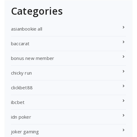
Categories
asianbookie all
baccarat
bonus new member
chicky run
clickbet88
ibcbet
idn poker
joker gaming