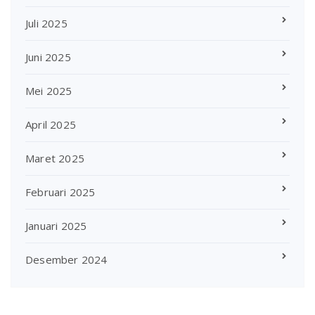
Juli 2025
Juni 2025
Mei 2025
April 2025
Maret 2025
Februari 2025
Januari 2025
Desember 2024