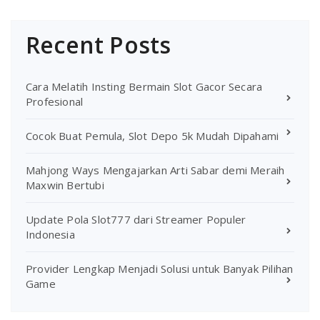
Recent Posts
Cara Melatih Insting Bermain Slot Gacor Secara
Profesional
Cocok Buat Pemula, Slot Depo 5k Mudah Dipahami
Mahjong Ways Mengajarkan Arti Sabar demi Meraih
Maxwin Bertubi
Update Pola Slot777 dari Streamer Populer
Indonesia
Provider Lengkap Menjadi Solusi untuk Banyak Pilihan
Game