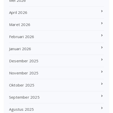
Mei 2026
April 2026
Maret 2026
Februari 2026
Januari 2026
Desember 2025
November 2025
Oktober 2025
September 2025
Agustus 2025