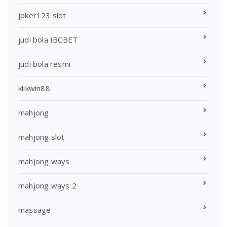
joker123 slot
judi bola IBCBET
judi bola resmi
klikwin88
mahjong
mahjong slot
mahjong ways
mahjong ways 2
massage