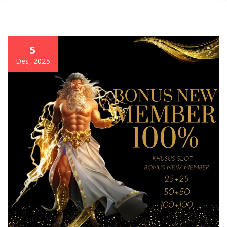
5
Des, 2025