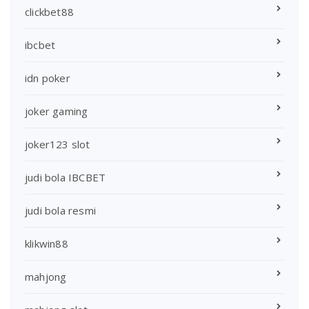
clickbet88
ibcbet
idn poker
joker gaming
joker123 slot
judi bola IBCBET
judi bola resmi
klikwin88
mahjong