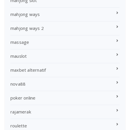
mahjong slot
mahjong ways
mahjong ways 2
massage
mauslot
maxbet alternatif
nova88
poker online
rajamerak
roulette