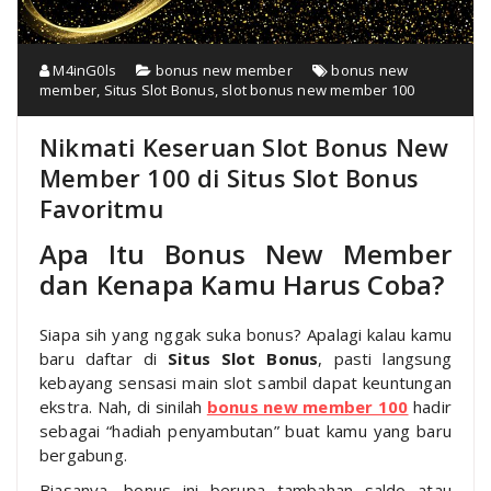
M4inG0ls
bonus new member
bonus new
member
,
Situs Slot Bonus
,
slot bonus new member 100
Nikmati Keseruan Slot Bonus New
Member 100 di Situs Slot Bonus
Favoritmu
Apa Itu Bonus New Member
dan Kenapa Kamu Harus Coba?
Siapa sih yang nggak suka bonus? Apalagi kalau kamu
baru daftar di
Situs Slot Bonus
, pasti langsung
kebayang sensasi main slot sambil dapat keuntungan
ekstra. Nah, di sinilah
bonus new member 100
hadir
sebagai “hadiah penyambutan” buat kamu yang baru
bergabung.
Biasanya, bonus ini berupa tambahan saldo atau