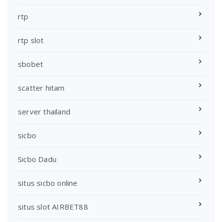
rtp
rtp slot
sbobet
scatter hitam
server thailand
sicbo
Sicbo Dadu
situs sicbo online
situs slot AIRBET88