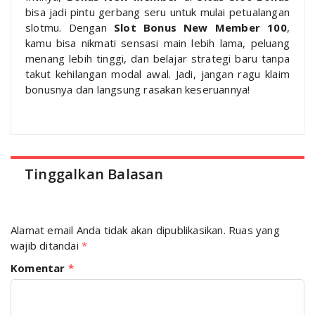
bisa jadi pintu gerbang seru untuk mulai petualangan
slotmu. Dengan
Slot Bonus New Member 100
,
kamu bisa nikmati sensasi main lebih lama, peluang
menang lebih tinggi, dan belajar strategi baru tanpa
takut kehilangan modal awal. Jadi, jangan ragu klaim
bonusnya dan langsung rasakan keseruannya!
Tinggalkan Balasan
Alamat email Anda tidak akan dipublikasikan.
Ruas yang
wajib ditandai
*
Komentar
*