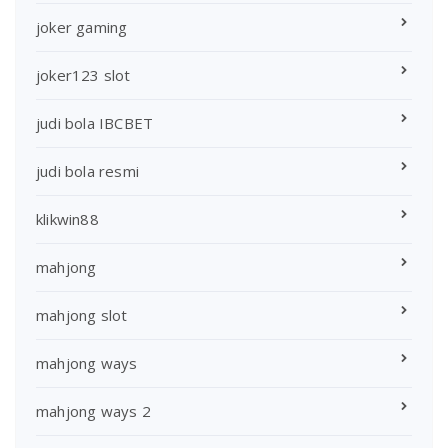
joker gaming
joker123 slot
judi bola IBCBET
judi bola resmi
klikwin88
mahjong
mahjong slot
mahjong ways
mahjong ways 2