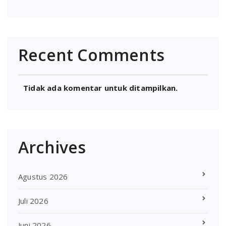
Recent Comments
Tidak ada komentar untuk ditampilkan.
Archives
Agustus 2026
Juli 2026
Juni 2026