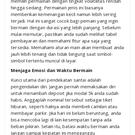
memilih permainan dengan tingkat volatilitas rendah
hingga sedang. Permainan jenis ini biasanya
memberikan kemenangan kecil namun lebih sering
terjadi. Hal ini sangat cocok bagi pemain yang ingin
bermain dengan durasi yang lebih panjang. Sebelum
mulai memutar, pastikan anda sudah melihat tabel
pembayaran dan memahami fitur apa saja yang
tersedia. Memahami aturan main akan membuat anda
jauh lebih tenang dan tidak bingung saat simbol-
simbol tertentu muncul di layar.
Menjaga Emosi dan Waktu Bermain
Kunci utama dari pendekatan santai adalah
pengendalian diri. Jangan pernah memaksakan diri
untuk menambah deposit jika modal 5k anda sudah
habis. Anggaplah nominal tersebut sebagai tiket
hiburan, seperti halnya anda membeli camilan atau
membayar parkir. Jika hari ini belum beruntung, anda
bisa mencoba lagi di lain kesempatan tanpa ada
beban pikiran. Selain itu, batasi waktu bermain anda.
Jangan sampai kegiatan ini mengganggu