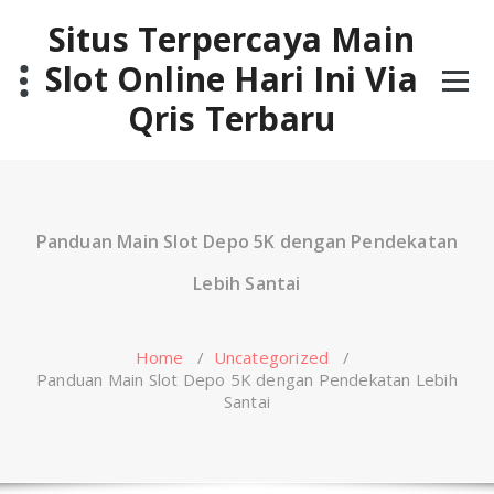
Skip
Situs Terpercaya Main
to
content
Slot Online Hari Ini Via
Qris Terbaru
Panduan Main Slot Depo 5K dengan Pendekatan
Lebih Santai
Home
/
Uncategorized
/
Panduan Main Slot Depo 5K dengan Pendekatan Lebih
Santai