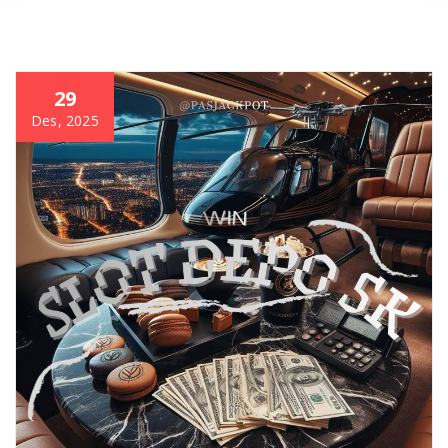
29
Des, 2025