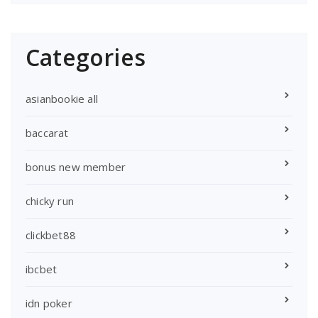
Categories
asianbookie all
baccarat
bonus new member
chicky run
clickbet88
ibcbet
idn poker