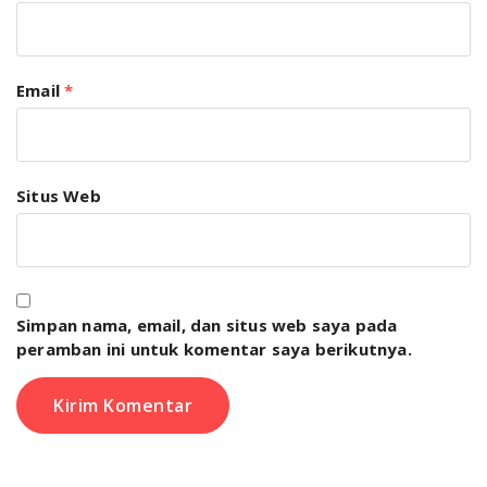
Email
*
Situs Web
Simpan nama, email, dan situs web saya pada
peramban ini untuk komentar saya berikutnya.