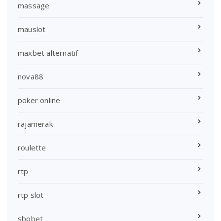
massage
mauslot
maxbet alternatif
nova88
poker online
rajamerak
roulette
rtp
rtp slot
sbobet