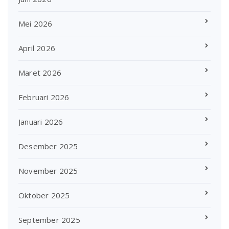
Mei 2026
April 2026
Maret 2026
Februari 2026
Januari 2026
Desember 2025
November 2025
Oktober 2025
September 2025