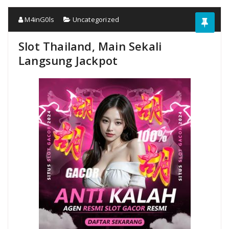
M4inG0ls
Uncategorized
Slot Thailand, Main Sekali
Langsung Jackpot