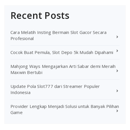
Recent Posts
Cara Melatih Insting Bermain Slot Gacor Secara
Profesional
Cocok Buat Pemula, Slot Depo 5k Mudah Dipahami
Mahjong Ways Mengajarkan Arti Sabar demi Meraih
Maxwin Bertubi
Update Pola Slot777 dari Streamer Populer
Indonesia
Provider Lengkap Menjadi Solusi untuk Banyak Pilihan
Game