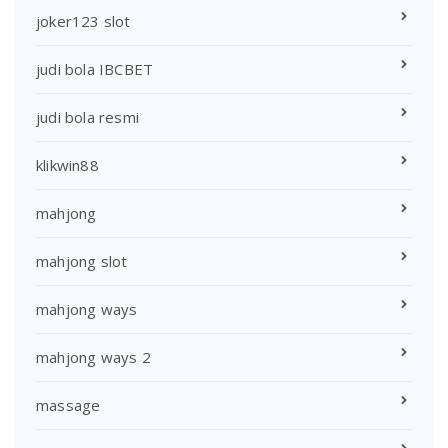
joker123 slot
judi bola IBCBET
judi bola resmi
klikwin88
mahjong
mahjong slot
mahjong ways
mahjong ways 2
massage