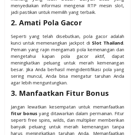
menyediakan informasi mengenai RTP mesin slot,
jadi pastikan untuk memilih yang terbaik.
2. Amati Pola Gacor
Seperti yang telah disebutkan, pola gacor adalah
kunci untuk memenangkan jackpot di
Slot Thailand
.
Pemain yang rajin mengamati pola kemenangan dan
mengetahui kapan pola gacor aktif, dapat
meningkatkan peluang untuk meraih kemenangan
besar. Jika Anda berhasil mengidentifikasi pola yang
sering muncul, Anda bisa mengatur taruhan Anda
agar lebih menguntungkan.
3. Manfaatkan Fitur Bonus
Jangan lewatkan kesempatan untuk memanfaatkan
fitur bonus
yang ditawarkan dalam permainan. Fitur
seperti free spins, wilds, dan multiplier memberikan
banyak peluang untuk meraih kemenangan tanpa
harus meningkatkan taruhan Anda. Memanfaatkan