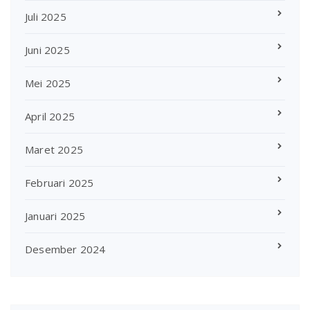
Juli 2025
Juni 2025
Mei 2025
April 2025
Maret 2025
Februari 2025
Januari 2025
Desember 2024