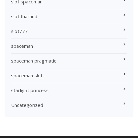
slot spaceman
slot thailand
slot777
spaceman
spaceman pragmatic
spaceman slot
starlight princess
Uncategorized