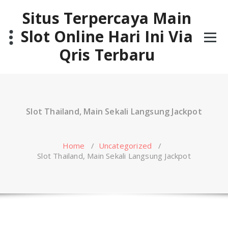
Skip
Situs Terpercaya Main
to
content
Slot Online Hari Ini Via
Qris Terbaru
Slot Thailand, Main Sekali Langsung Jackpot
Home
/
Uncategorized
/
Slot Thailand, Main Sekali Langsung Jackpot