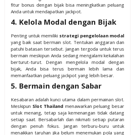
fitur bonus dengan bijak bisa meningkatkan peluang
Anda untuk mendapatkan jackpot.
4. Kelola Modal dengan Bijak
Penting untuk memiliki
strategi pengelolaan modal
yang baik saat bermain slot. Tentukan anggaran dan
patuhi batasan tersebut. Jangan tergoda untuk terus
bermain meskipun Anda sedang mengalami kekalahan
berturut-turut. Dengan mengelola modal dengan
bijak, Anda bisa terus bermain lebih lama dan
memanfaatkan peluang jackpot yang lebih besar.
5. Bermain dengan Sabar
Kesabaran adalah kunci utama dalam permainan slot.
Meskipun
Slot Thailand
menawarkan peluang besar
untuk menang, tetap saja kemenangan tidak datang
setiap saat. Bersabarlah dan nikmati setiap putaran
dengan penuh fokus. Jangan terburu-buru untuk
menaikkan taruhan jika belum menemukan pola yang