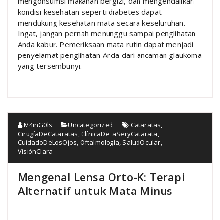
mengonsumsi makanan bergizi, dan mengendalikan
kondisi kesehatan seperti diabetes dapat
mendukung kesehatan mata secara keseluruhan.
Ingat, jangan pernah menunggu sampai penglihatan
Anda kabur. Pemeriksaan mata rutin dapat menjadi
penyelamat penglihatan Anda dari ancaman glaukoma
yang tersembunyi.
M4inG0ls
Uncategorized
Cataratas
,
CirugíaDeCataratas
,
ClínicaDeLaSeryCatarata
,
CuidadoDeLosOjos
,
Oftalmología
,
SaludOcular
,
VisiónClara
Mengenal Lensa Orto-K: Terapi
Alternatif untuk Mata Minus