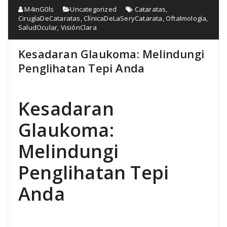
M4inG0ls
Uncategorized
Cataratas
,
CirugíaDeCataratas
,
ClínicaDeLaSeryCatarata
,
Oftalmología
,
SaludOcular
,
VisiónClara
Kesadaran Glaukoma: Melindungi
Penglihatan Tepi Anda
Kesadaran
Glaukoma:
Melindungi
Penglihatan Tepi
Anda