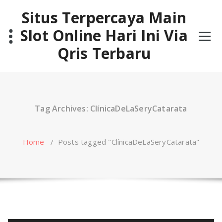
Skip
Situs Terpercaya Main
to
content
Slot Online Hari Ini Via
Qris Terbaru
Tag Archives: ClínicaDeLaSeryCatarata
Home
/
Posts tagged "ClínicaDeLaSeryCatarata"