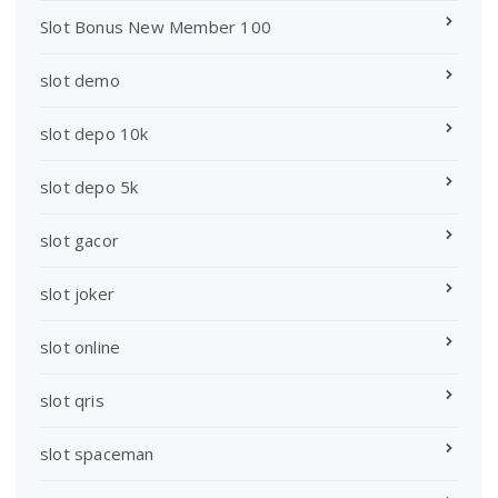
Slot Bonus New Member 100
slot demo
slot depo 10k
slot depo 5k
slot gacor
slot joker
slot online
slot qris
slot spaceman