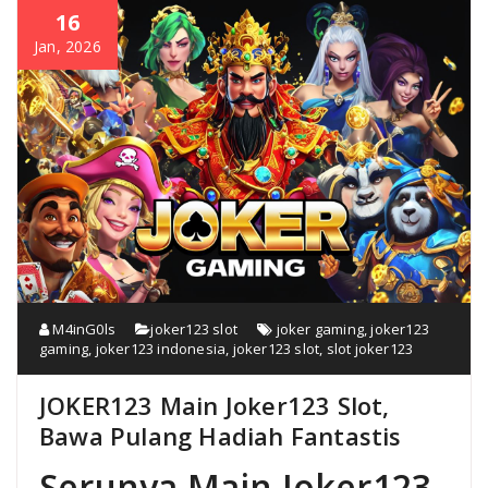
16
Jan, 2026
M4inG0ls
joker123 slot
joker gaming
,
joker123
gaming
,
joker123 indonesia
,
joker123 slot
,
slot joker123
JOKER123 Main Joker123 Slot,
Bawa Pulang Hadiah Fantastis
Serunya Main Joker123