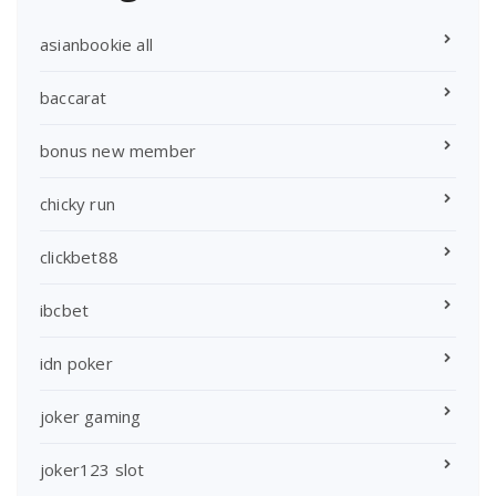
asianbookie all
baccarat
bonus new member
chicky run
clickbet88
ibcbet
idn poker
joker gaming
joker123 slot