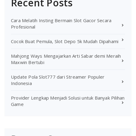
Recent Posts
Cara Melatih Insting Bermain Slot Gacor Secara
Profesional
Cocok Buat Pemula, Slot Depo 5k Mudah Dipahami
Mahjong Ways Mengajarkan Arti Sabar demi Meraih
Maxwin Bertubi
Update Pola Slot777 dari Streamer Populer
Indonesia
Provider Lengkap Menjadi Solusi untuk Banyak Pilihan
Game