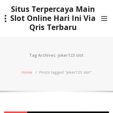
Skip
Situs Terpercaya Main
to
content
Slot Online Hari Ini Via
Qris Terbaru
Tag Archives: joker123 slot
Home
/
Posts tagged "joker123 slot"