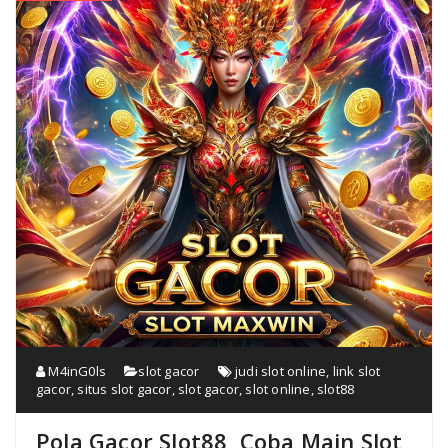
M4inG0ls
slot gacor
judi slot online
,
link slot
gacor
,
situs slot gacor
,
slot gacor
,
slot online
,
slot88
Pola Gacor Slot88, Coba Main Slot