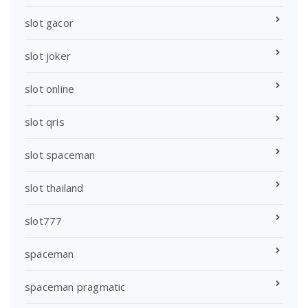
slot gacor
slot joker
slot online
slot qris
slot spaceman
slot thailand
slot777
spaceman
spaceman pragmatic