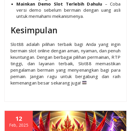
Mainkan Demo Slot Terlebih Dahulu
– Coba
versi demo sebelum bermain dengan uang asli
untuk memahami mekanismenya.
Kesimpulan
Slot88 adalah pilihan terbaik bagi Anda yang ingin
bermain slot online dengan aman, nyaman, dan penuh
keuntungan. Dengan berbagai pilihan permainan, RTP
tinggi, dan layanan terbaik, Slot88 memastikan
pengalaman bermain yang menyenangkan bagi para
pemain. Jangan ragu untuk bergabung dan raih
kemenangan besar sekarang juga!
12
Feb, 2025