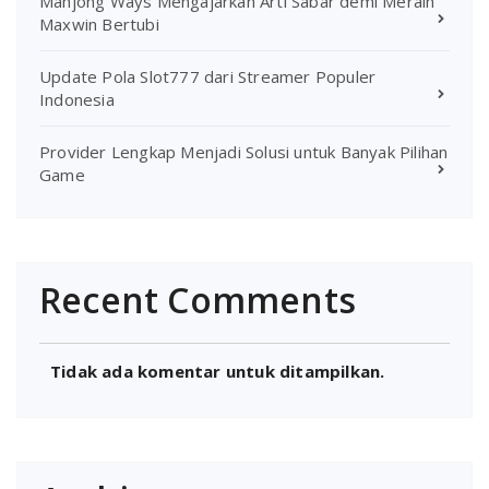
Mahjong Ways Mengajarkan Arti Sabar demi Meraih
Maxwin Bertubi
Update Pola Slot777 dari Streamer Populer
Indonesia
Provider Lengkap Menjadi Solusi untuk Banyak Pilihan
Game
Recent Comments
Tidak ada komentar untuk ditampilkan.