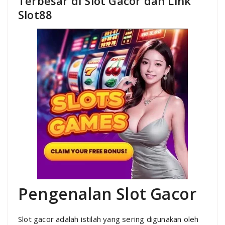
Terbesar di Slot Gacor dan Link
Slot88
Pengenalan Slot Gacor
Slot gacor adalah istilah yang sering digunakan oleh