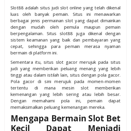
Slot88 adalah situs judi slot online yang telah dikenal
luas oleh banyak pemain. Situs ini menawarkan
berbagai jenis permainan slot yang dapat dimainkan
dengan mudah oleh pemula maupun pemain
berpengalaman. Situs slot88 juga dikenal dengan
sistem keamanan yang baik dan pembayaran yang
cepat, sehingga para pemain merasa nyaman
bermain di platform ini.
Sementara itu, situs slot gacor merujuk pada situs
judi yang memberikan peluang menang yang lebih
tinggi atau dalam istilah lain, situs dengan pola gacor.
Pola gacor di sini merujuk pada momen-momen
tertentu di mana mesin slot memberikan
kemenangan yang lebih sering atau lebih besar.
Dengan memahami pola ini, pemain dapat
memaksimalkan peluang kemenangan mereka.
Mengapa Bermain Slot Bet
Kecil Dapat Menjadi