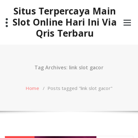
Skip
Situs Terpercaya Main
to
content
Slot Online Hari Ini Via
Qris Terbaru
Tag Archives: link slot gacor
Home
/
Posts tagged "link slot gacor"