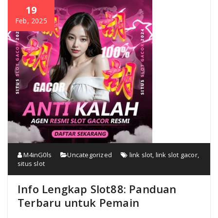
19
Feb, 2025
M4inG0ls
Uncategorized
link slot
,
link slot gacor
,
situs slot
Info Lengkap Slot88: Panduan
Terbaru untuk Pemain