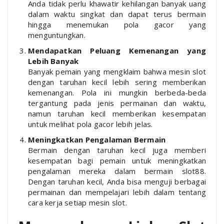
Anda tidak perlu khawatir kehilangan banyak uang
dalam waktu singkat dan dapat terus bermain
hingga menemukan pola gacor yang
menguntungkan.
Mendapatkan Peluang Kemenangan yang
Lebih Banyak
Banyak pemain yang mengklaim bahwa mesin slot
dengan taruhan kecil lebih sering memberikan
kemenangan. Pola ini mungkin berbeda-beda
tergantung pada jenis permainan dan waktu,
namun taruhan kecil memberikan kesempatan
untuk melihat pola gacor lebih jelas.
Meningkatkan Pengalaman Bermain
Bermain dengan taruhan kecil juga memberi
kesempatan bagi pemain untuk meningkatkan
pengalaman mereka dalam bermain slot88.
Dengan taruhan kecil, Anda bisa menguji berbagai
permainan dan mempelajari lebih dalam tentang
cara kerja setiap mesin slot.