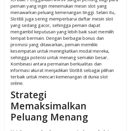
pemain yang ingin menemukan mesin slot yang
menawarkan peluang kemenangan tinggi. Selain itu,
Slot88 juga sering memperbarui daftar mesin slot
yang sedang gacor, sehingga pemain dapat
mengambil keputusan yang lebih baik saat memilih
tempat bermain. Dengan berbagai bonus dan
promosi yang ditawarkan, pemain memiliki
kesempatan untuk meningkatkan modal mereka,
sehingga potensi untuk menang semakin besar.
Kombinasi antara permainan berkualitas dan
informasi akurat menjadikan Slot88 sebagai pilihan
terbaik untuk mencari kemenangan di dunia slot
online.
Strategi
Memaksimalkan
Peluang Menang