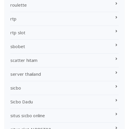
roulette
rtp
rtp slot
sbobet
scatter hitam
server thailand
sicbo
Sicbo Dadu
situs sicbo online