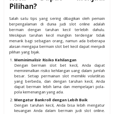
Pilihan?
Salah satu tips yang sering dibagikan oleh pemain
berpengalaman di dunia judi slot online adalah
bermain dengan taruhan kecil terlebih dahulu.
Meskipun taruhan kecil mungkin terdengar tidak
menarik bagi sebagian orang, namun ada beberapa
alasan mengapa bermain slot bet kecil dapat menjadi
pilihan yang bijak.
Meminimalisir Risiko Kehilangan
Dengan bermain slot bet kecil, Anda dapat
meminimalkan risiko kehilangan uang dalam jumlah
besar. Setiap permainan slot memiliki volatilitas
yang berbeda, dan dengan taruhan kecil, Anda
dapat bermain lebih lama dan mempelajari pola-
pola kemenangan yang ada.
Mengatur Bankroll dengan Lebih Baik
Dengan taruhan kecil, Anda bisa lebih mengatur
keuangan Anda dalam bermain judi slot online.