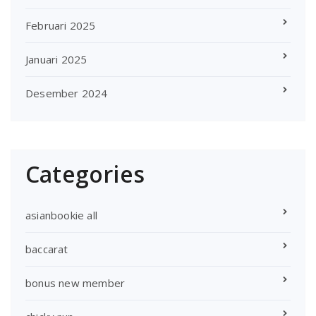
Februari 2025
Januari 2025
Desember 2024
Categories
asianbookie all
baccarat
bonus new member