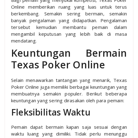
Online memberikan ruang yang luas untuk terus
berkembang. Semakin sering bermain, semakin
banyak pengalaman yang didapatkan. Pengalaman
tersebut kemudian membantu pemain dalam
mengambil keputusan yang lebih baik di masa
mendatang.
Keuntungan Bermain
Texas Poker Online
Selain menawarkan tantangan yang menarik, Texas
Poker Online juga memiliki berbagai keuntungan yang
membuatnya semakin populer. Berikut beberapa
keuntungan yang sering dirasakan oleh para pemain:
Fleksibilitas Waktu
Pemain dapat bermain kapan saja sesuai dengan
waktu luang yang dimiliki. Tidak perlu menunggu