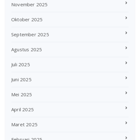
November 2025
Oktober 2025
September 2025
Agustus 2025
Juli 2025
Juni 2025
Mei 2025
April 2025
Maret 2025
Februari 2025