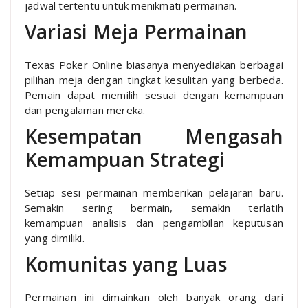
jadwal tertentu untuk menikmati permainan.
Variasi Meja Permainan
Texas Poker Online biasanya menyediakan berbagai
pilihan meja dengan tingkat kesulitan yang berbeda.
Pemain dapat memilih sesuai dengan kemampuan
dan pengalaman mereka.
Kesempatan Mengasah
Kemampuan Strategi
Setiap sesi permainan memberikan pelajaran baru.
Semakin sering bermain, semakin terlatih
kemampuan analisis dan pengambilan keputusan
yang dimiliki.
Komunitas yang Luas
Permainan ini dimainkan oleh banyak orang dari