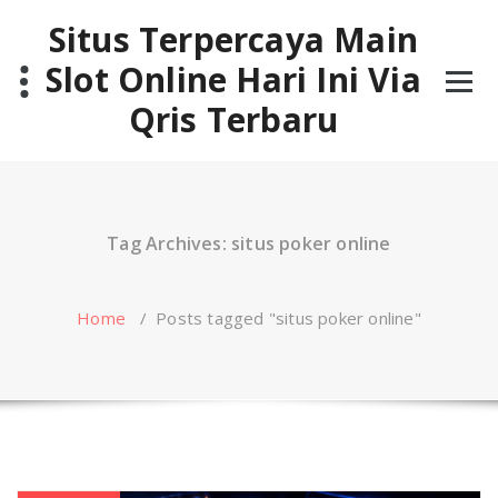
Skip
Situs Terpercaya Main
to
content
Slot Online Hari Ini Via
Qris Terbaru
Tag Archives: situs poker online
Home
/
Posts tagged "situs poker online"