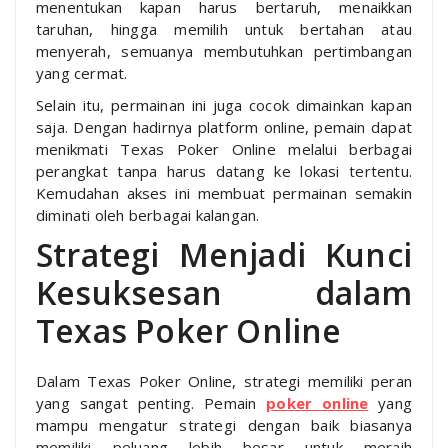
menentukan kapan harus bertaruh, menaikkan
taruhan, hingga memilih untuk bertahan atau
menyerah, semuanya membutuhkan pertimbangan
yang cermat.
Selain itu, permainan ini juga cocok dimainkan kapan
saja. Dengan hadirnya platform online, pemain dapat
menikmati Texas Poker Online melalui berbagai
perangkat tanpa harus datang ke lokasi tertentu.
Kemudahan akses ini membuat permainan semakin
diminati oleh berbagai kalangan.
Strategi Menjadi Kunci
Kesuksesan dalam
Texas Poker Online
Dalam Texas Poker Online, strategi memiliki peran
yang sangat penting. Pemain
poker online
yang
mampu mengatur strategi dengan baik biasanya
memiliki peluang lebih besar untuk meraih