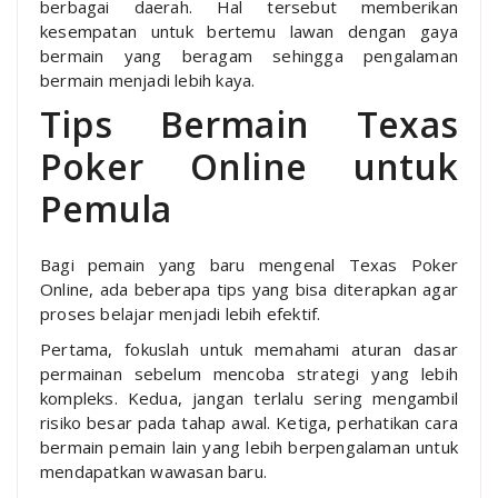
berbagai daerah. Hal tersebut memberikan
kesempatan untuk bertemu lawan dengan gaya
bermain yang beragam sehingga pengalaman
bermain menjadi lebih kaya.
Tips Bermain Texas
Poker Online untuk
Pemula
Bagi pemain yang baru mengenal Texas Poker
Online, ada beberapa tips yang bisa diterapkan agar
proses belajar menjadi lebih efektif.
Pertama, fokuslah untuk memahami aturan dasar
permainan sebelum mencoba strategi yang lebih
kompleks. Kedua, jangan terlalu sering mengambil
risiko besar pada tahap awal. Ketiga, perhatikan cara
bermain pemain lain yang lebih berpengalaman untuk
mendapatkan wawasan baru.