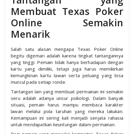
Membuat Texas Poker
Online Semakin
Menarik
Salah satu alasan mengapa Texas Poker Online
begitu digemari adalah karena tingkat tantangannya
yang tinggi. Pemain tidak hanya berhadapan dengan
kartu yang dimiliki, tetapi juga harus memikirkan
kemungkinan kartu lawan serta peluang yang bisa
muncul pada setiap ronde.
Tantangan lain yang membuat permainan ini semakin
seru adalah adanya unsur psikologi. Dalam banyak
situasi, pemain harus mampu membaca karakter
lawan melalui pola taruhan yang mereka lakukan.
Kemampuan ini sering kali menjadi senjata rahasia
untuk mendapatkan keuntungan dalam permainan.
Bagi pemain yang menyukai kompetisi, Texas Poker