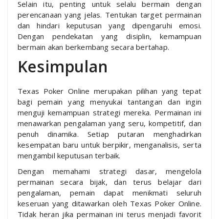
Selain itu, penting untuk selalu bermain dengan
perencanaan yang jelas. Tentukan target permainan
dan hindari keputusan yang dipengaruhi emosi.
Dengan pendekatan yang disiplin, kemampuan
bermain akan berkembang secara bertahap.
Kesimpulan
Texas Poker Online merupakan pilihan yang tepat
bagi pemain yang menyukai tantangan dan ingin
menguji kemampuan strategi mereka. Permainan ini
menawarkan pengalaman yang seru, kompetitif, dan
penuh dinamika. Setiap putaran menghadirkan
kesempatan baru untuk berpikir, menganalisis, serta
mengambil keputusan terbaik.
Dengan memahami strategi dasar, mengelola
permainan secara bijak, dan terus belajar dari
pengalaman, pemain dapat menikmati seluruh
keseruan yang ditawarkan oleh Texas Poker Online.
Tidak heran jika permainan ini terus menjadi favorit