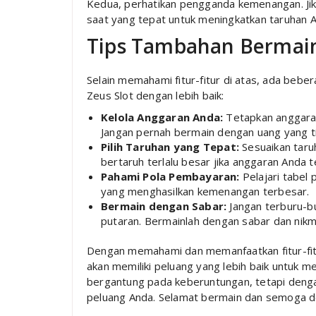
Kedua, perhatikan pengganda kemenangan. Jik
saat yang tepat untuk meningkatkan taruhan An
Tips Tambahan Bermain
Selain memahami fitur-fitur di atas, ada be
Zeus Slot dengan lebih baik:
Kelola Anggaran Anda:
Tetapkan anggaran
Jangan pernah bermain dengan uang yang t
Pilih Taruhan yang Tepat:
Sesuaikan taru
bertaruh terlalu besar jika anggaran Anda t
Pahami Pola Pembayaran:
Pelajari tabel
yang menghasilkan kemenangan terbesar.
Bermain dengan Sabar:
Jangan terburu-b
putaran. Bermainlah dengan sabar dan nikm
Dengan memahami dan memanfaatkan fitur-fitu
akan memiliki peluang yang lebih baik untuk 
bergantung pada keberuntungan, tetapi denga
peluang Anda. Selamat bermain dan semoga d