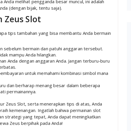
a Anda melihat pengganda besar muncul, ini adalah
da (dengan bijak, tentu saja).
 Zeus Slot
berapa tips tambahan yang bisa membantu Anda bermain
 sebelum bermain dan patuhi anggaran tersebut.
idak mampu Anda hilangkan.
han Anda dengan anggaran Anda. Jangan terburu-buru
erbatas.
 pembayaran untuk memahami kombinasi simbol mana
uru dan berharap menang besar dalam beberapa
ati permainannya.
r Zeus Slot, serta menerapkan tips di atas, Anda
meraih kemenangan. Ingatlah bahwa permainan slot
n strategi yang tepat, Anda dapat meningkatkan
ewa Zeus berpihak pada Anda!