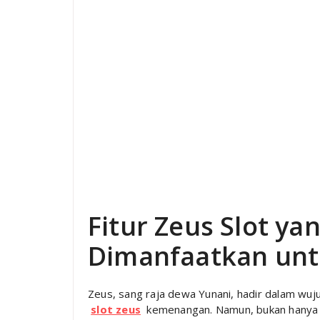
Fitur Zeus Slot ya
Dimanfaatkan un
Zeus, sang raja dewa Yunani, hadir dalam wuj
slot zeus
kemenangan. Namun, bukan hanya m