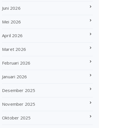
Juni 2026
Mei 2026
April 2026
Maret 2026
Februari 2026
Januari 2026
Desember 2025
November 2025
Oktober 2025