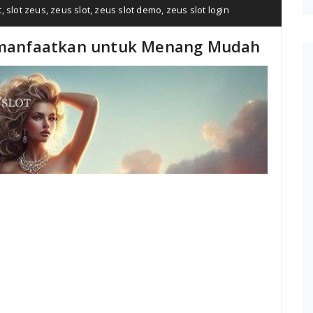
t
,
slot zeus
,
zeus slot
,
zeus slot demo
,
zeus slot login
Dimanfaatkan untuk Menang Mudah