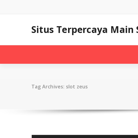
Skip
to
content
Situs Terpercaya Main S
Tag Archives: slot zeus