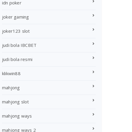
idn poker
joker gaming
joker123 slot
judi bola IBCBET
judi bola resmi
klikwin88
mahjong
mahjong slot
mahjong ways
mahjong ways 2