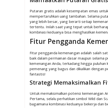
Putaran gratis adalah kesempatan emas untuk
mempertaruhkan uang tambahan. Selama puta
yang lebih besar, yang berarti setiap kemena
tertentu. Inilah saat yang tepat untuk berhara
kombinasi keduanya bisa menghasilkan kemen
Fitur Pengganda Keme
Fitur pengganda kemenangan adalah salah satu 
baik dalam permainan dasar maupun selama pu
kemenangan Anda, terkadang hingga puluhan ka
pemenang yang bagus dan dikalikan dengan 
fantastis!
Strategi Memaksimalkan Fi
Untuk memaksimalkan potensi kemenangan And
Pertama, selalu perhatikan simbol Wild dan S
bagaimana kombinasi keduanya bekerja dan be