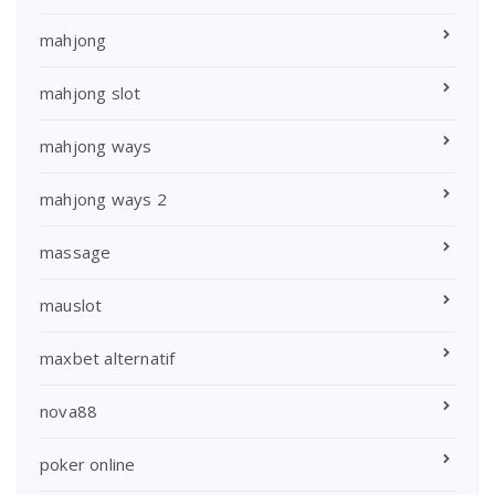
mahjong
mahjong slot
mahjong ways
mahjong ways 2
massage
mauslot
maxbet alternatif
nova88
poker online