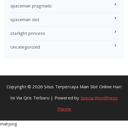
spaceman pragmatic
spaceman slot
starlight princess
Uncategorized
Copyright © 2026 Situs Terpercaya Main Slot Online Hari
Ini Via Qris Terbaru | Powered by
Specia WordPress
Theme
mahjong