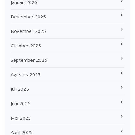
Januari 2026
Desember 2025
November 2025
Oktober 2025
September 2025
Agustus 2025
Juli 2025
Juni 2025
Mei 2025
April 2025