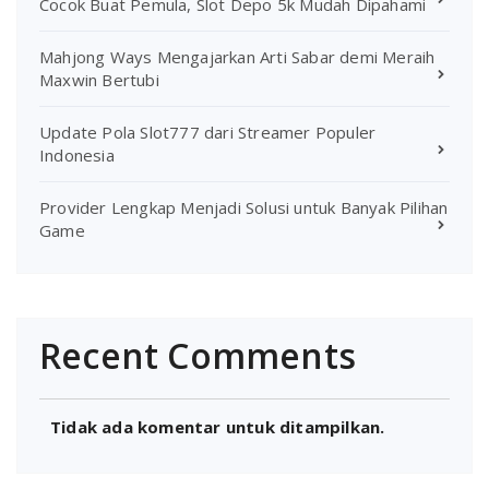
Cocok Buat Pemula, Slot Depo 5k Mudah Dipahami
Mahjong Ways Mengajarkan Arti Sabar demi Meraih
Maxwin Bertubi
Update Pola Slot777 dari Streamer Populer
Indonesia
Provider Lengkap Menjadi Solusi untuk Banyak Pilihan
Game
Recent Comments
Tidak ada komentar untuk ditampilkan.