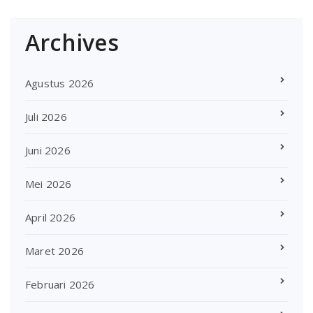
Archives
Agustus 2026
Juli 2026
Juni 2026
Mei 2026
April 2026
Maret 2026
Februari 2026