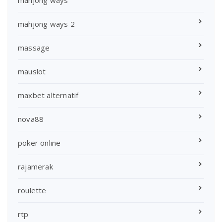
mahjong ways
mahjong ways 2
massage
mauslot
maxbet alternatif
nova88
poker online
rajamerak
roulette
rtp