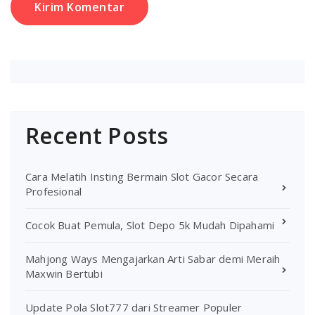
Recent Posts
Cara Melatih Insting Bermain Slot Gacor Secara
Profesional
Cocok Buat Pemula, Slot Depo 5k Mudah Dipahami
Mahjong Ways Mengajarkan Arti Sabar demi Meraih
Maxwin Bertubi
Update Pola Slot777 dari Streamer Populer