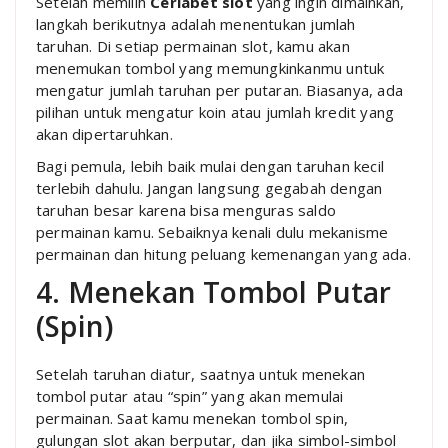
Setelah memilih
Ceriabet slot
yang ingin dimainkan,
langkah berikutnya adalah menentukan jumlah
taruhan. Di setiap permainan slot, kamu akan
menemukan tombol yang memungkinkanmu untuk
mengatur jumlah taruhan per putaran. Biasanya, ada
pilihan untuk mengatur koin atau jumlah kredit yang
akan dipertaruhkan.
Bagi pemula, lebih baik mulai dengan taruhan kecil
terlebih dahulu. Jangan langsung gegabah dengan
taruhan besar karena bisa menguras saldo
permainan kamu. Sebaiknya kenali dulu mekanisme
permainan dan hitung peluang kemenangan yang ada.
4. Menekan Tombol Putar
(Spin)
Setelah taruhan diatur, saatnya untuk menekan
tombol putar atau “spin” yang akan memulai
permainan. Saat kamu menekan tombol spin,
gulungan slot akan berputar, dan jika simbol-simbol