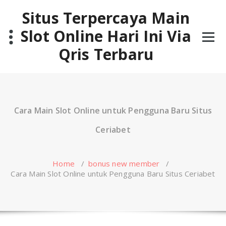
Skip
Situs Terpercaya Main
to
content
Slot Online Hari Ini Via
Qris Terbaru
Cara Main Slot Online untuk Pengguna Baru Situs
Ceriabet
Home
/
bonus new member
/
Cara Main Slot Online untuk Pengguna Baru Situs Ceriabet