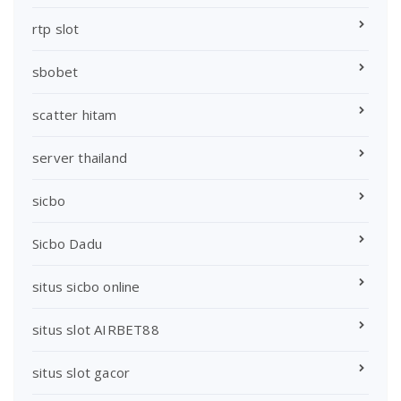
rtp slot
sbobet
scatter hitam
server thailand
sicbo
Sicbo Dadu
situs sicbo online
situs slot AIRBET88
situs slot gacor