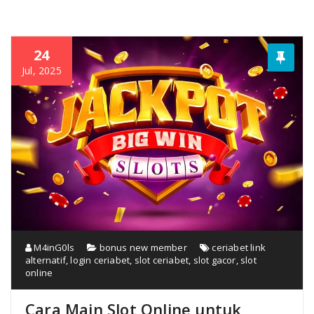
24
Jul, 2025
M4inG0ls
bonus new member
ceriabet link
alternatif
,
login ceriabet
,
slot ceriabet
,
slot gacor
,
slot
online
Cara Main Slot Online untuk