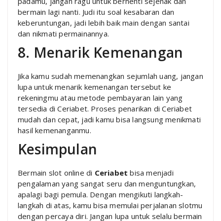
padamu, jangan ragu untuk berhenti sejenak dan
bermain lagi nanti. Judi itu soal kesabaran dan
keberuntungan, jadi lebih baik main dengan santai
dan nikmati permainannya.
8. Menarik Kemenangan
Jika kamu sudah memenangkan sejumlah uang, jangan
lupa untuk menarik kemenangan tersebut ke
rekeningmu atau metode pembayaran lain yang
tersedia di Ceriabet. Proses penarikan di Ceriabet
mudah dan cepat, jadi kamu bisa langsung menikmati
hasil kemenanganmu.
Kesimpulan
Bermain slot online di
Ceriabet
bisa menjadi
pengalaman yang sangat seru dan menguntungkan,
apalagi bagi pemula. Dengan mengikuti langkah-
langkah di atas, kamu bisa memulai perjalanan slotmu
dengan percaya diri. Jangan lupa untuk selalu bermain