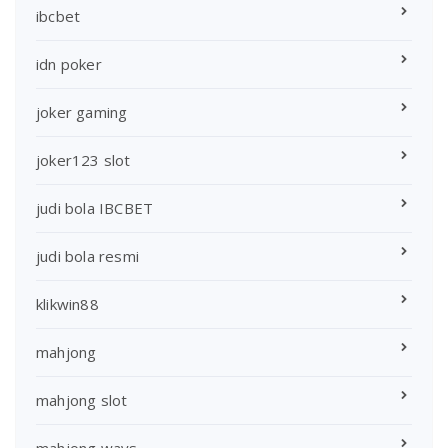
ibcbet
idn poker
joker gaming
joker123 slot
judi bola IBCBET
judi bola resmi
klikwin88
mahjong
mahjong slot