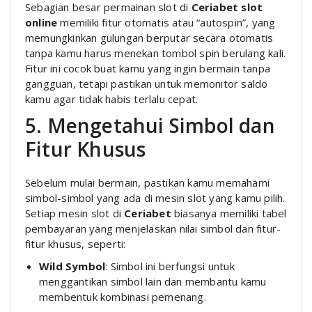
Sebagian besar permainan slot di
Ceriabet slot
online
memiliki fitur otomatis atau “autospin”, yang
memungkinkan gulungan berputar secara otomatis
tanpa kamu harus menekan tombol spin berulang kali.
Fitur ini cocok buat kamu yang ingin bermain tanpa
gangguan, tetapi pastikan untuk memonitor saldo
kamu agar tidak habis terlalu cepat.
5. Mengetahui Simbol dan
Fitur Khusus
Sebelum mulai bermain, pastikan kamu memahami
simbol-simbol yang ada di mesin slot yang kamu pilih.
Setiap mesin slot di
Ceriabet
biasanya memiliki tabel
pembayaran yang menjelaskan nilai simbol dan fitur-
fitur khusus, seperti:
Wild Symbol
: Simbol ini berfungsi untuk
menggantikan simbol lain dan membantu kamu
membentuk kombinasi pemenang.