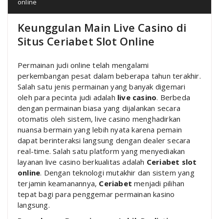
online
Keunggulan Main Live Casino di
Situs Ceriabet Slot Online
Permainan judi online telah mengalami
perkembangan pesat dalam beberapa tahun terakhir.
Salah satu jenis permainan yang banyak digemari
oleh para pecinta judi adalah
live casino
. Berbeda
dengan permainan biasa yang dijalankan secara
otomatis oleh sistem, live casino menghadirkan
nuansa bermain yang lebih nyata karena pemain
dapat berinteraksi langsung dengan dealer secara
real-time. Salah satu platform yang menyediakan
layanan live casino berkualitas adalah
Ceriabet slot
online
. Dengan teknologi mutakhir dan sistem yang
terjamin keamanannya,
Ceriabet
menjadi pilihan
tepat bagi para penggemar permainan kasino
langsung.