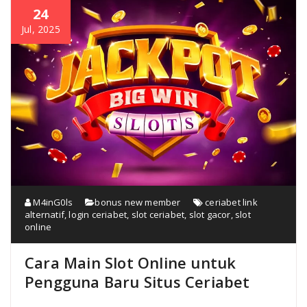
24
Jul, 2025
M4inG0ls
bonus new member
ceriabet link
alternatif
,
login ceriabet
,
slot ceriabet
,
slot gacor
,
slot
online
Cara Main Slot Online untuk
Pengguna Baru Situs Ceriabet