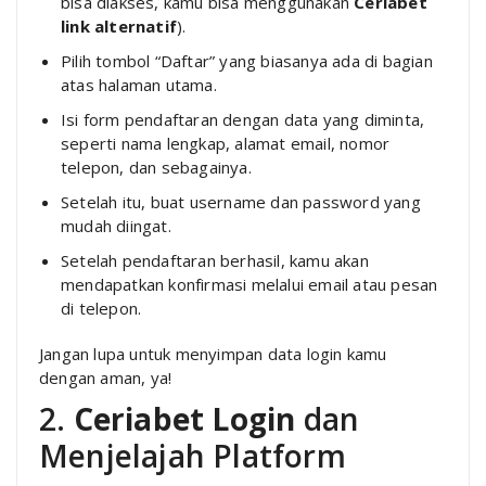
bisa diakses, kamu bisa menggunakan
Ceriabet
link alternatif
).
Pilih tombol “Daftar” yang biasanya ada di bagian
atas halaman utama.
Isi form pendaftaran dengan data yang diminta,
seperti nama lengkap, alamat email, nomor
telepon, dan sebagainya.
Setelah itu, buat username dan password yang
mudah diingat.
Setelah pendaftaran berhasil, kamu akan
mendapatkan konfirmasi melalui email atau pesan
di telepon.
Jangan lupa untuk menyimpan data login kamu
dengan aman, ya!
2.
Ceriabet Login
dan
Menjelajah Platform