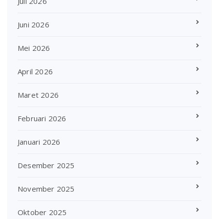
Juli 2026
Juni 2026
Mei 2026
April 2026
Maret 2026
Februari 2026
Januari 2026
Desember 2025
November 2025
Oktober 2025