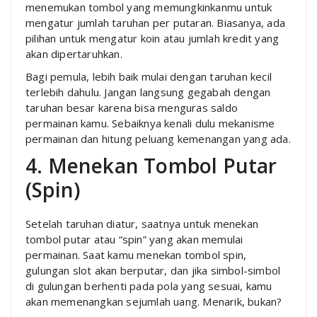
menemukan tombol yang memungkinkanmu untuk
mengatur jumlah taruhan per putaran. Biasanya, ada
pilihan untuk mengatur koin atau jumlah kredit yang
akan dipertaruhkan.
Bagi pemula, lebih baik mulai dengan taruhan kecil
terlebih dahulu. Jangan langsung gegabah dengan
taruhan besar karena bisa menguras saldo
permainan kamu. Sebaiknya kenali dulu mekanisme
permainan dan hitung peluang kemenangan yang ada.
4. Menekan Tombol Putar
(Spin)
Setelah taruhan diatur, saatnya untuk menekan
tombol putar atau “spin” yang akan memulai
permainan. Saat kamu menekan tombol spin,
gulungan slot akan berputar, dan jika simbol-simbol
di gulungan berhenti pada pola yang sesuai, kamu
akan memenangkan sejumlah uang. Menarik, bukan?