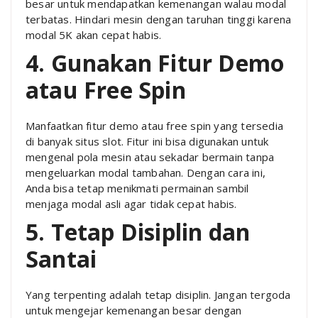
besar untuk mendapatkan kemenangan walau modal
terbatas. Hindari mesin dengan taruhan tinggi karena
modal 5K akan cepat habis.
4. Gunakan Fitur Demo
atau Free Spin
Manfaatkan fitur demo atau free spin yang tersedia
di banyak situs slot. Fitur ini bisa digunakan untuk
mengenal pola mesin atau sekadar bermain tanpa
mengeluarkan modal tambahan. Dengan cara ini,
Anda bisa tetap menikmati permainan sambil
menjaga modal asli agar tidak cepat habis.
5. Tetap Disiplin dan
Santai
Yang terpenting adalah tetap disiplin. Jangan tergoda
untuk mengejar kemenangan besar dengan