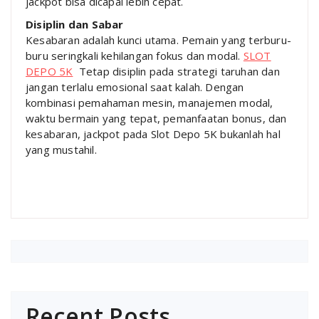
jackpot bisa dicapai lebih cepat.
Disiplin dan Sabar
Kesabaran adalah kunci utama. Pemain yang terburu-
buru seringkali kehilangan fokus dan modal.
SLOT
DEPO 5K
Tetap disiplin pada strategi taruhan dan
jangan terlalu emosional saat kalah. Dengan
kombinasi pemahaman mesin, manajemen modal,
waktu bermain yang tepat, pemanfaatan bonus, dan
kesabaran, jackpot pada Slot Depo 5K bukanlah hal
yang mustahil.
Recent Posts