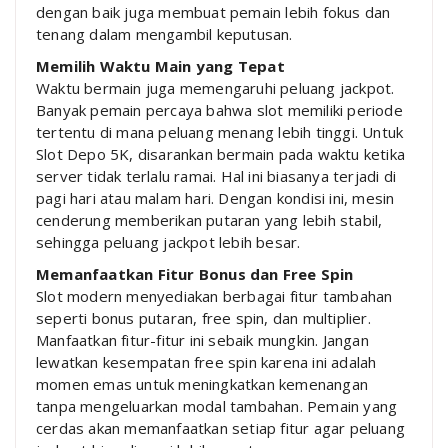
dengan baik juga membuat pemain lebih fokus dan
tenang dalam mengambil keputusan.
Memilih Waktu Main yang Tepat
Waktu bermain juga memengaruhi peluang jackpot.
Banyak pemain percaya bahwa slot memiliki periode
tertentu di mana peluang menang lebih tinggi. Untuk
Slot Depo 5K, disarankan bermain pada waktu ketika
server tidak terlalu ramai. Hal ini biasanya terjadi di
pagi hari atau malam hari. Dengan kondisi ini, mesin
cenderung memberikan putaran yang lebih stabil,
sehingga peluang jackpot lebih besar.
Memanfaatkan Fitur Bonus dan Free Spin
Slot modern menyediakan berbagai fitur tambahan
seperti bonus putaran, free spin, dan multiplier.
Manfaatkan fitur-fitur ini sebaik mungkin. Jangan
lewatkan kesempatan free spin karena ini adalah
momen emas untuk meningkatkan kemenangan
tanpa mengeluarkan modal tambahan. Pemain yang
cerdas akan memanfaatkan setiap fitur agar peluang