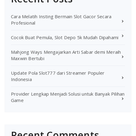
Cara Melatih Insting Bermain Slot Gacor Secara
Profesional
Cocok Buat Pemula, Slot Depo 5k Mudah Dipahami
Mahjong Ways Mengajarkan Arti Sabar demi Meraih
Maxwin Bertubi
Update Pola Slot777 dari Streamer Populer
Indonesia
Provider Lengkap Menjadi Solusi untuk Banyak Pilihan
Game
Recent Comments