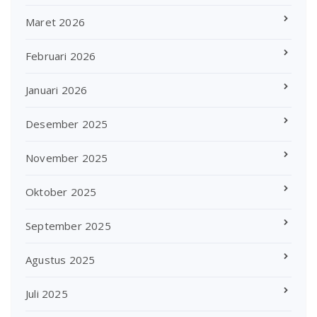
Maret 2026
Februari 2026
Januari 2026
Desember 2025
November 2025
Oktober 2025
September 2025
Agustus 2025
Juli 2025