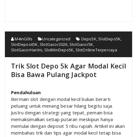
M4inG0ls
Uncategorized
Depo5K
,
SlotDepo5K
,
SlotDeposit5K
,
SlotGacor2026
,
SlotGacor5K
,
SlotGacorHariIni
,
SlotMinDepo5K
,
SlotOnlineTerpercaya
Trik Slot Depo 5k Agar Modal Kecil
Bisa Bawa Pulang Jackpot
Pendahuluan
Bermain slot dengan modal kecil bukan berarti
peluang untuk menang besar hilang begitu saja.
Justru dengan strategi yang tepat, pemain bisa
memaksimalkan setiap putaran meskipun hanya
memulai dengan deposit 5 ribu rupiah. Artikel ini akan
membahas trik dan tips agar modal kecil tetap bisa