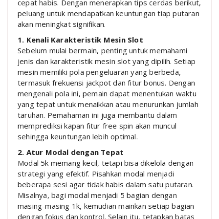
cepat habis. Dengan menerapkan tips cerdas berikut,
peluang untuk mendapatkan keuntungan tiap putaran
akan meningkat signifikan.
1. Kenali Karakteristik Mesin Slot
Sebelum mulai bermain, penting untuk memahami
jenis dan karakteristik mesin slot yang dipilih. Setiap
mesin memiliki pola pengeluaran yang berbeda,
termasuk frekuensi jackpot dan fitur bonus. Dengan
mengenali pola ini, pemain dapat menentukan waktu
yang tepat untuk menaikkan atau menurunkan jumlah
taruhan. Pemahaman ini juga membantu dalam
memprediksi kapan fitur free spin akan muncul
sehingga keuntungan lebih optimal.
2. Atur Modal dengan Tepat
Modal 5k memang kecil, tetapi bisa dikelola dengan
strategi yang efektif. Pisahkan modal menjadi
beberapa sesi agar tidak habis dalam satu putaran.
Misalnya, bagi modal menjadi 5 bagian dengan
masing-masing 1k, kemudian mainkan setiap bagian
dengan fokus dan kontrol. Selain itu, tetapkan batas