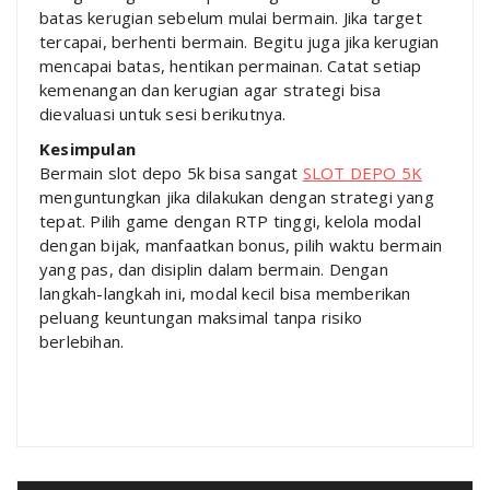
batas kerugian sebelum mulai bermain. Jika target
tercapai, berhenti bermain. Begitu juga jika kerugian
mencapai batas, hentikan permainan. Catat setiap
kemenangan dan kerugian agar strategi bisa
dievaluasi untuk sesi berikutnya.
Kesimpulan
Bermain slot depo 5k bisa sangat
SLOT DEPO 5K
menguntungkan jika dilakukan dengan strategi yang
tepat. Pilih game dengan RTP tinggi, kelola modal
dengan bijak, manfaatkan bonus, pilih waktu bermain
yang pas, dan disiplin dalam bermain. Dengan
langkah-langkah ini, modal kecil bisa memberikan
peluang keuntungan maksimal tanpa risiko
berlebihan.