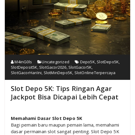
M4inG0ls
Uncategorized
Depo5K
,
SlotDepo5K
,
SlotDeposit5K
,
SlotGacor2026
,
SlotGacor5K
,
SlotGacorHariIni
,
SlotMinDepo5K
,
SlotOnlineTerpercaya
Slot Depo 5K: Tips Ringan Agar
Jackpot Bisa Dicapai Lebih Cepat
Memahami Dasar Slot Depo 5K
Bagi pemain baru maupun pemain lama, memahami
dasar permainan slot sangat penting. Slot Depo 5K