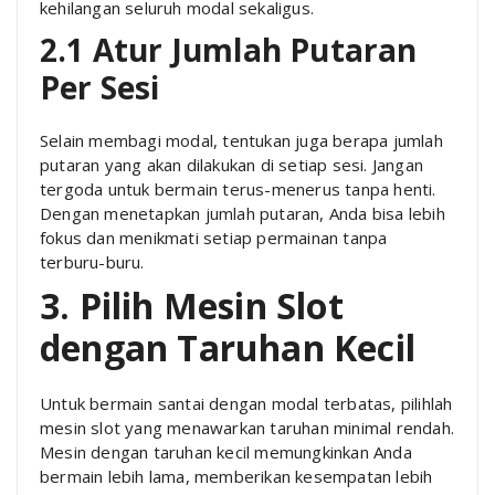
kehilangan seluruh modal sekaligus.
2.1 Atur Jumlah Putaran
Per Sesi
Selain membagi modal, tentukan juga berapa jumlah
putaran yang akan dilakukan di setiap sesi. Jangan
tergoda untuk bermain terus-menerus tanpa henti.
Dengan menetapkan jumlah putaran, Anda bisa lebih
fokus dan menikmati setiap permainan tanpa
terburu-buru.
3. Pilih Mesin Slot
dengan Taruhan Kecil
Untuk bermain santai dengan modal terbatas, pilihlah
mesin slot yang menawarkan taruhan minimal rendah.
Mesin dengan taruhan kecil memungkinkan Anda
bermain lebih lama, memberikan kesempatan lebih