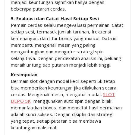
menjadi keuntungan signifikan hanya dengan
beberapa putaran cerdas.
5. Evaluasi dan Catat Hasil Setiap Sesi
Pemain cerdas selalu mengevaluasi permainan. Catat
setiap sesi, termasuk jumlah taruhan, frekuensi
kemenangan, dan fitur bonus yang muncul. Data ini
membantu mengenali mesin yang paling
menguntungkan dan mengatur strategi spin
selanjutnya. Dengan pendekatan analisis ini, peluang
meraih untung tiap putaran menjadi lebih tinggi.
Kesimpulan
Bermain slot dengan modal kecil seperti 5k tetap
bisa memberikan keuntungan jika dilakukan secara
cerdas. Mengenali mesin, mengatur modal,
SLOT
DEPO 5K
menggunakan auto spin dengan bijak,
memanfaatkan bonus, dan mencatat hasil permainan
adalah kunci sukses. Dengan disiplin dan strategi
yang tepat, setiap putaran bisa membawa
keuntungan maksimal.