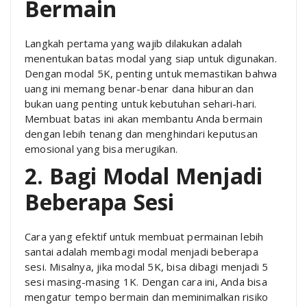
Bermain
Langkah pertama yang wajib dilakukan adalah
menentukan batas modal yang siap untuk digunakan.
Dengan modal 5K, penting untuk memastikan bahwa
uang ini memang benar-benar dana hiburan dan
bukan uang penting untuk kebutuhan sehari-hari.
Membuat batas ini akan membantu Anda bermain
dengan lebih tenang dan menghindari keputusan
emosional yang bisa merugikan.
2. Bagi Modal Menjadi
Beberapa Sesi
Cara yang efektif untuk membuat permainan lebih
santai adalah membagi modal menjadi beberapa
sesi. Misalnya, jika modal 5K, bisa dibagi menjadi 5
sesi masing-masing 1K. Dengan cara ini, Anda bisa
mengatur tempo bermain dan meminimalkan risiko