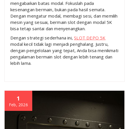
mengabaikan batas modal. Fokuslah pada
kesenangan bermain, bukan pada hasil semata.
Dengan mengatur modal, membagi sesi, dan memilih
mesin yang sesuai, bermain slot dengan modal 5K
bisa tetap santai dan menyenangkan.
Dengan strategi sederhana ini,
SLOT DEPO 5K
modal kecil tidak lagi menjadi penghalang. Justru,
dengan pengelolaan yang tepat, Anda bisa menikmati
pengalaman bermain slot dengan lebih tenang dan
lebih lama.
1
Feb, 2026