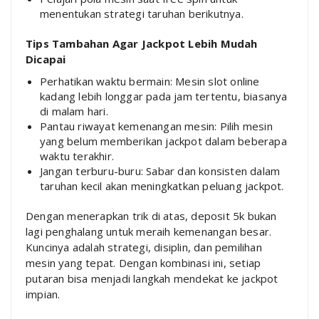
menentukan strategi taruhan berikutnya.
Tips Tambahan Agar Jackpot Lebih Mudah
Dicapai
Perhatikan waktu bermain: Mesin slot online
kadang lebih longgar pada jam tertentu, biasanya
di malam hari.
Pantau riwayat kemenangan mesin: Pilih mesin
yang belum memberikan jackpot dalam beberapa
waktu terakhir.
Jangan terburu-buru: Sabar dan konsisten dalam
taruhan kecil akan meningkatkan peluang jackpot.
Dengan menerapkan trik di atas, deposit 5k bukan
lagi penghalang untuk meraih kemenangan besar.
Kuncinya adalah strategi, disiplin, dan pemilihan
mesin yang tepat. Dengan kombinasi ini, setiap
putaran bisa menjadi langkah mendekat ke jackpot
impian.