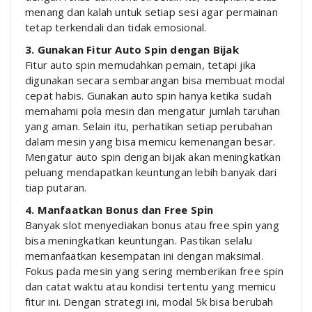
menang dan kalah untuk setiap sesi agar permainan
tetap terkendali dan tidak emosional.
3. Gunakan Fitur Auto Spin dengan Bijak
Fitur auto spin memudahkan pemain, tetapi jika
digunakan secara sembarangan bisa membuat modal
cepat habis. Gunakan auto spin hanya ketika sudah
memahami pola mesin dan mengatur jumlah taruhan
yang aman. Selain itu, perhatikan setiap perubahan
dalam mesin yang bisa memicu kemenangan besar.
Mengatur auto spin dengan bijak akan meningkatkan
peluang mendapatkan keuntungan lebih banyak dari
tiap putaran.
4. Manfaatkan Bonus dan Free Spin
Banyak slot menyediakan bonus atau free spin yang
bisa meningkatkan keuntungan. Pastikan selalu
memanfaatkan kesempatan ini dengan maksimal.
Fokus pada mesin yang sering memberikan free spin
dan catat waktu atau kondisi tertentu yang memicu
fitur ini. Dengan strategi ini, modal 5k bisa berubah