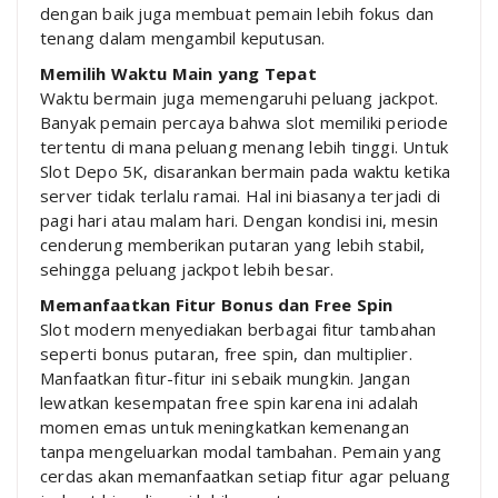
dengan baik juga membuat pemain lebih fokus dan
tenang dalam mengambil keputusan.
Memilih Waktu Main yang Tepat
Waktu bermain juga memengaruhi peluang jackpot.
Banyak pemain percaya bahwa slot memiliki periode
tertentu di mana peluang menang lebih tinggi. Untuk
Slot Depo 5K, disarankan bermain pada waktu ketika
server tidak terlalu ramai. Hal ini biasanya terjadi di
pagi hari atau malam hari. Dengan kondisi ini, mesin
cenderung memberikan putaran yang lebih stabil,
sehingga peluang jackpot lebih besar.
Memanfaatkan Fitur Bonus dan Free Spin
Slot modern menyediakan berbagai fitur tambahan
seperti bonus putaran, free spin, dan multiplier.
Manfaatkan fitur-fitur ini sebaik mungkin. Jangan
lewatkan kesempatan free spin karena ini adalah
momen emas untuk meningkatkan kemenangan
tanpa mengeluarkan modal tambahan. Pemain yang
cerdas akan memanfaatkan setiap fitur agar peluang