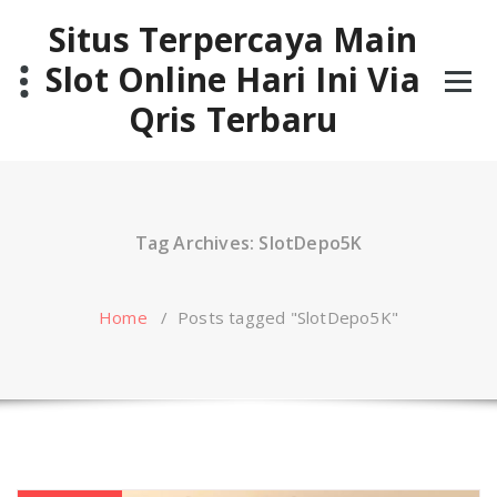
Skip
Situs Terpercaya Main
to
content
Slot Online Hari Ini Via
Qris Terbaru
Tag Archives: SlotDepo5K
Home
/
Posts tagged "SlotDepo5K"