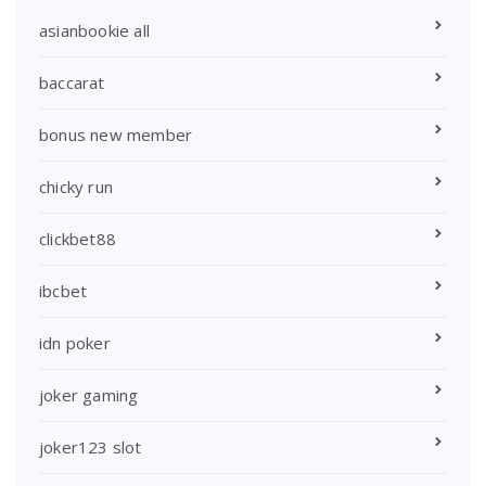
asianbookie all
baccarat
bonus new member
chicky run
clickbet88
ibcbet
idn poker
joker gaming
joker123 slot