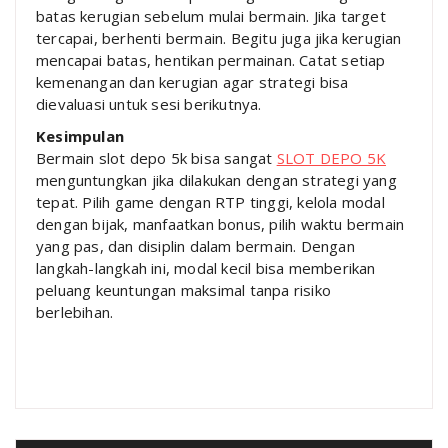
batas kerugian sebelum mulai bermain. Jika target
tercapai, berhenti bermain. Begitu juga jika kerugian
mencapai batas, hentikan permainan. Catat setiap
kemenangan dan kerugian agar strategi bisa
dievaluasi untuk sesi berikutnya.
Kesimpulan
Bermain slot depo 5k bisa sangat
SLOT DEPO 5K
menguntungkan jika dilakukan dengan strategi yang
tepat. Pilih game dengan RTP tinggi, kelola modal
dengan bijak, manfaatkan bonus, pilih waktu bermain
yang pas, dan disiplin dalam bermain. Dengan
langkah-langkah ini, modal kecil bisa memberikan
peluang keuntungan maksimal tanpa risiko
berlebihan.