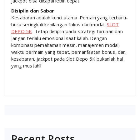
jackpot bisa dicapai lebih cepat.
Disiplin dan Sabar
Kesabaran adalah kunci utama. Pemain yang terburu-
buru seringkali kehilangan fokus dan modal.
SLOT
DEPO 5K
Tetap disiplin pada strategi taruhan dan
jangan terlalu emosional saat kalah. Dengan
kombinasi pemahaman mesin, manajemen modal,
waktu bermain yang tepat, pemanfaatan bonus, dan
kesabaran, jackpot pada Slot Depo 5K bukanlah hal
yang mustahil.
Recent Posts