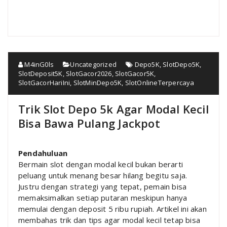
M4inG0ls
Uncategorized
Depo5K
,
SlotDepo5K
,
SlotDeposit5K
,
SlotGacor2026
,
SlotGacor5K
,
SlotGacorHariIni
,
SlotMinDepo5K
,
SlotOnlineTerpercaya
Trik Slot Depo 5k Agar Modal Kecil
Bisa Bawa Pulang Jackpot
Pendahuluan
Bermain slot dengan modal kecil bukan berarti
peluang untuk menang besar hilang begitu saja.
Justru dengan strategi yang tepat, pemain bisa
memaksimalkan setiap putaran meskipun hanya
memulai dengan deposit 5 ribu rupiah. Artikel ini akan
membahas trik dan tips agar modal kecil tetap bisa